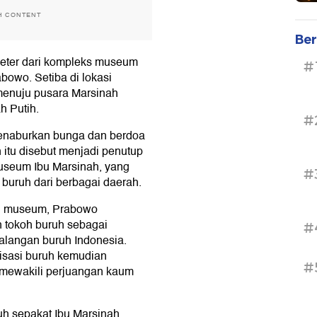
H CONTENT
Ber
meter dari kompleks museum
#
owo. Setiba di lokasi
enuju pusara Marsinah
h Putih.
#
enaburkan bunga dan berdoa
itu disebut menjadi penutup
useum Ibu Marsinah, yang
#
 buruh dari berbagai daerah.
n museum, Prabowo
n tokoh buruh sebagai
#
alangan buruh Indonesia.
isasi buruh kemudian
#
mewakili perjuangan kaum
uh sepakat Ibu Marsinah