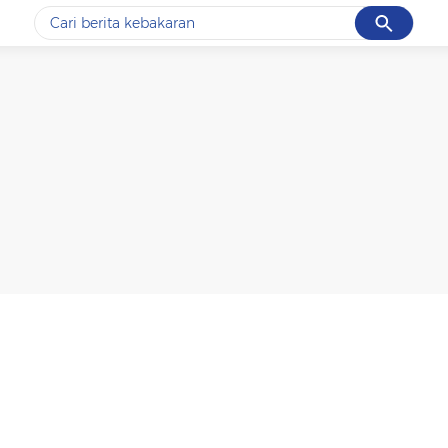
Cancel
Yang sedang ramai dicari
#1
data live draw sgp
#2
kebakaran
#3
prabowo
#4
iran
#5
gempa hari ini
Promoted
Terakhir yang dicari
Loading...