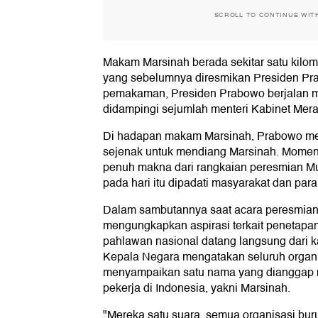
SCROLL TO CONTINUE WIT
Makam Marsinah berada sekitar satu kilo
yang sebelumnya diresmikan Presiden Prab
pemakaman, Presiden Prabowo berjalan m
didampingi sejumlah menteri Kabinet Mera
Di hadapan makam Marsinah, Prabowo m
sejenak untuk mendiang Marsinah. Momen 
penuh makna dari rangkaian peresmian M
pada hari itu dipadati masyarakat dan para
Dalam sambutannya saat acara peresmia
mengungkapkan aspirasi terkait penetapa
pahlawan nasional datang langsung dari k
Kepala Negara mengatakan seluruh organ
menyampaikan satu nama yang dianggap 
pekerja di Indonesia, yakni Marsinah.
"Mereka satu suara, semua organisasi bur