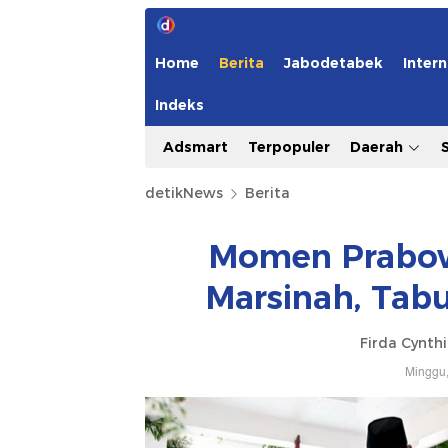
Home
Berita
Jabodetabek
Intern
Indeks
Adsmart
Terpopuler
Daerah
detikNews
Berita
Momen Prabow
Marsinah, Tab
Firda Cynth
Minggu,