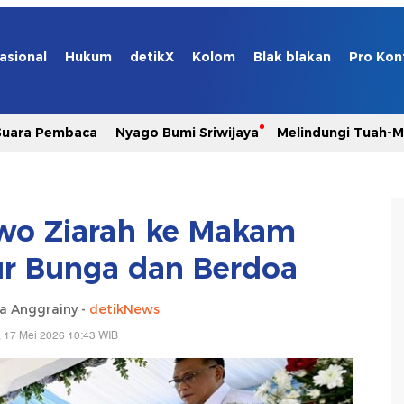
asional
Hukum
detikX
Kolom
Blak blakan
Pro Kon
Suara Pembaca
Nyago Bumi Sriwijaya
Melindungi Tuah-
o Ziarah ke Makam
ur Bunga dan Berdoa
ia Anggrainy -
detikNews
 17 Mei 2026 10:43 WIB