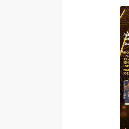
Aj
be
Usu