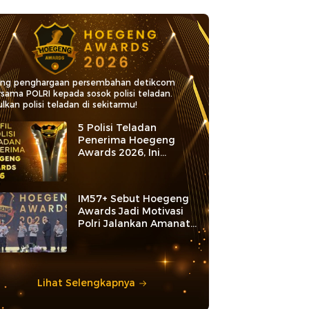
ang penghargaan persembahan detikcom
rsama POLRI kepada sosok polisi teladan.
lkan polisi teladan di sekitarmu!
5 Polisi Teladan
Penerima Hoegeng
Awards 2026, Ini
Kategori dan Kiprahnya
IM57+ Sebut Hoegeng
Awards Jadi Motivasi
Polri Jalankan Amanat
Konstitusi
Lihat Selengkapnya