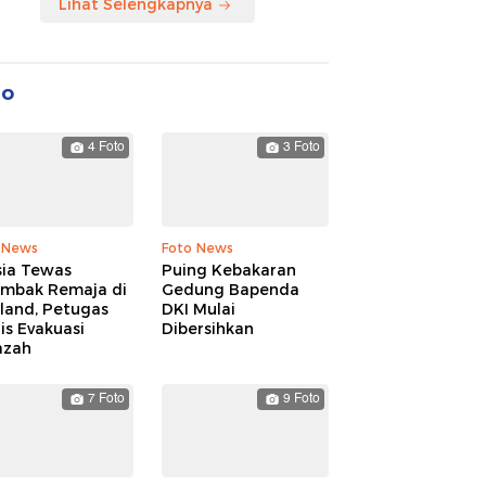
Lihat Selengkapnya
to
4 Foto
3 Foto
 News
Foto News
sia Tewas
Puing Kebakaran
embak Remaja di
Gedung Bapenda
land, Petugas
DKI Mulai
is Evakuasi
Dibersihkan
azah
7 Foto
9 Foto