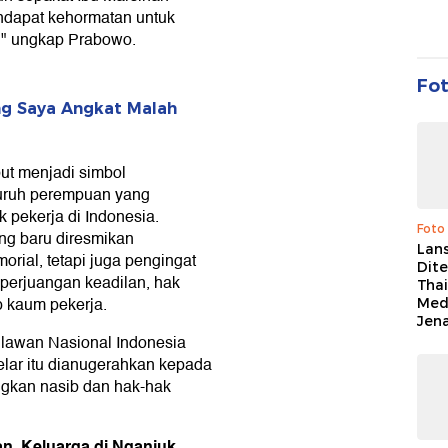
ndapat kehormatan untuk
," ungkap Prabowo.
Fo
ng Saya Angkat Malah
ut menjadi simbol
uruh perempuan yang
 pekerja di Indonesia.
Foto
g baru diresmikan
Lan
rial, tetapi juga pengingat
Dit
perjuangan keadilan, hak
Thai
p kaum pekerja.
Med
Jen
hlawan Nasional Indonesia
lar itu dianugerahkan kepada
gkan nasib dan hak-hak
an, Keluarga di Nganjuk