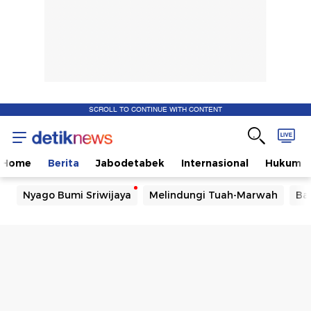
SCROLL TO CONTINUE WITH CONTENT
Home
Berita
Jabodetabek
Internasional
Hukum
Nyago Bumi Sriwijaya
Melindungi Tuah-Marwah
Ba