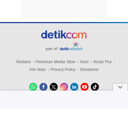
part of
Redaksi
Pedoman Media Siber
Karir
Kotak Pos
Info Iklan
Privacy Policy
Disclaimer
Download aplikasi detikcom
Copyright @ 2026 detikcom, All right reserved