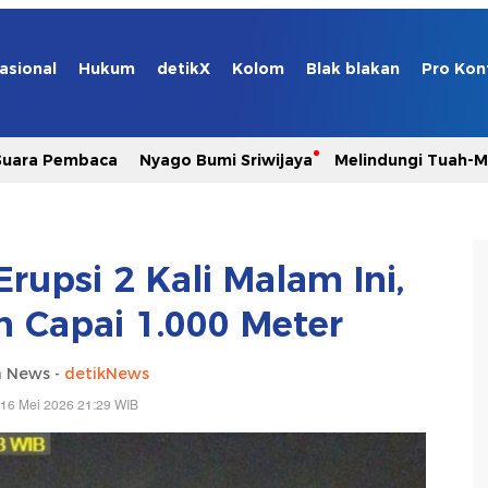
asional
Hukum
detikX
Kolom
Blak blakan
Pro Kon
Suara Pembaca
Nyago Bumi Sriwijaya
Melindungi Tuah-
upsi 2 Kali Malam Ini,
n Capai 1.000 Meter
a News -
detikNews
 16 Mei 2026 21:29 WIB