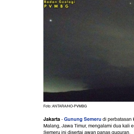
Foto: ANTARA/HO-PVMBG
Jakarta
Gunung Semeru
-
di perbatasan
Malang, Jawa Timur, mengalami dua kali er
Semeru ini disertai awan panas guguran.