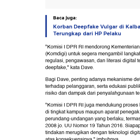
Baca juga:
Korban Deepfake Vulgar di Kalbar
Terungkap dari HP Pelaku
"Komisi I DPR RI mendorong Kementerian 
(Komdigi) untuk segera mengambil langka
regulasi, pengawasan, dan literasi digital 
deepfake," kata Dave.
Bagi Dave, penting adanya mekanisme dete
terhadap pelanggaran, serta edukasi pub
risiko dan dampak dari penyalahgunaan tek
"Komisi I DPR RI juga mendukung proses
di tingkat kampus maupun aparat penegak
perundang-undangan yang berlaku, terma
2008 jo. UU Nomor 19 Tahun 2016. Siapap
tindakan merugikan dengan teknologi digi
atas konsekuensinya," imbuhnya.