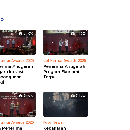
to
6 Foto
4 Foto
ktimur Awards 2026
detiktimur Awards 2026
erima Anugerah
Penerima Anugerah
gam Inovasi
Progam Ekonomi
bangunan
Terpuji
uji
5 Foto
7 Foto
ktimur Awards 2026
Foto News
a Penerima
Kebakaran