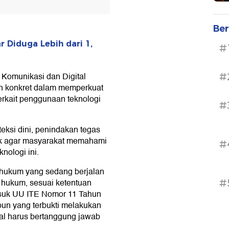
Ber
 Diduga Lebih dari 1,
#
Komunikasi dan Digital
#
h konkret dalam memperkuat
terkait penggunaan teknologi
#
ksi dini, penindakan tegas
lik agar masyarakat memahami
#
nologi ini.
 hukum yang sedang berjalan
 hukum, sesuai ketentuan
#
suk UU ITE Nomor 11 Tahun
un yang terbukti melakukan
tal harus bertanggung jawab