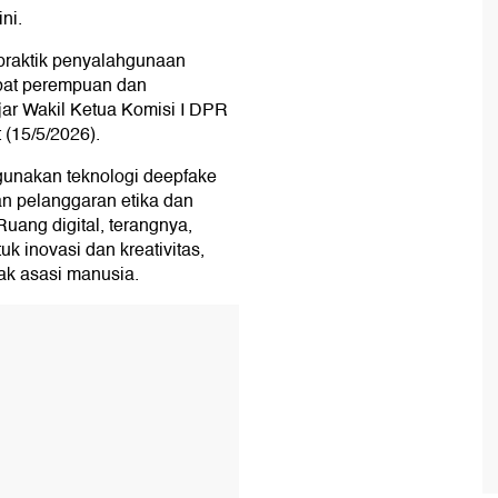
ni.
 praktik penyalahgunaan
abat perempuan dan
jar Wakil Ketua Komisi I DPR
(15/5/2026).
gunakan teknologi deepfake
n pelanggaran etika dan
uang digital, terangnya,
 inovasi dan kreativitas,
ak asasi manusia.