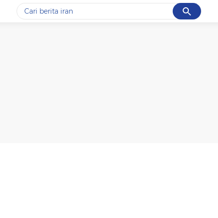
Cancel
Yang sedang ramai dicari
#1
data live draw sgp
#2
piala presiden 2026
#3
prabowo
#4
iran
#5
gempa hari ini
Promoted
Terakhir yang dicari
Loading...