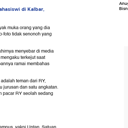
Anu
Bisn
hasiswi di Kalbar,
nyak muka orang yang dia
to-foto tidak senonoh yang
khirnya menyebar di media
mengaku terkejut saat
apannya ramai membahas
adalah teman dari RY,
 jurusan dan satu angkatan.
n pacar RY seolah sedang
kampus, yakni Untan. Satuan