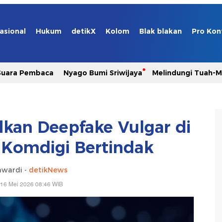
asional
Hukum
detikX
Kolom
Blak blakan
Pro Kon
Suara Pembaca
Nyago Bumi Sriwijaya
Melindungi Tuah-
lkan Deepfake Vulgar di
a Komdigi Bertindak
awardi -
detikNews
 16 Mei 2026 08:46 WIB