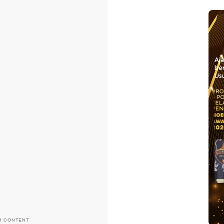
Aj
be
Usu
H CONTENT