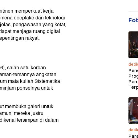
itmen memperkuat kerja
omena deepfake dan teknologi
Fo
 jelas, pengawasan yang ketat,
i dapat menjaga ruang digital
epentingan rakyat.
deti
6), salah satu korban
Pen
n teman-temannya angkatan
Pro
um mata kuliah Sistematika
Pem
eminjam ponselnya untuk
Terp
ut membuka galeri untuk
amun, mereka justru
ikenal tersimpan di dalam
deti
Par