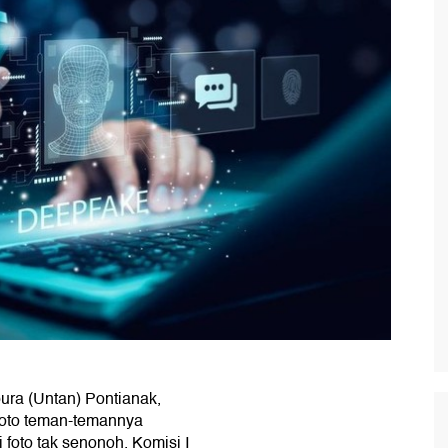
ura (Untan) Pontianak,
 foto teman-temannya
 foto tak senonoh. Komisi I