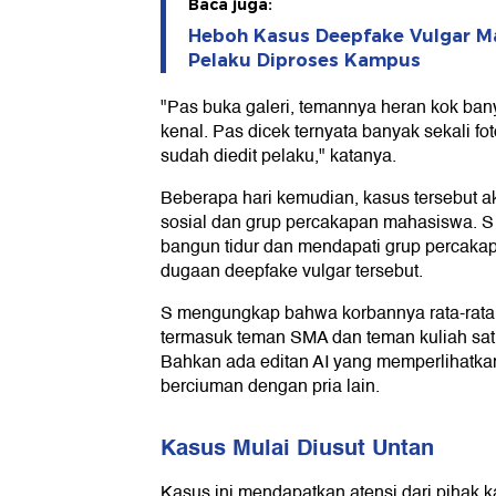
Baca juga:
Heboh Kasus Deepfake Vulgar Ma
Pelaku Diproses Kampus
"Pas buka galeri, temannya heran kok ba
kenal. Pas dicek ternyata banyak sekali fo
sudah diedit pelaku," katanya.
Beberapa hari kemudian, kasus tersebut a
sosial dan grup percakapan mahasiswa. S 
bangun tidur dan mendapati grup percak
dugaan deepfake vulgar tersebut.
S mengungkap bahwa korbannya rata-rata 
termasuk teman SMA dan teman kuliah satu
Bahkan ada editan AI yang memperlihatka
berciuman dengan pria lain.
Kasus Mulai Diusut Untan
Kasus ini mendapatkan atensi dari pihak 