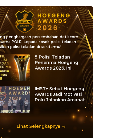
ang penghargaan persembahan detikcom
rsama POLRI kepada sosok polisi teladan.
lkan polisi teladan di sekitarmu!
5 Polisi Teladan
Penerima Hoegeng
Awards 2026, Ini
Kategori dan Kiprahnya
IM57+ Sebut Hoegeng
Awards Jadi Motivasi
Polri Jalankan Amanat
Konstitusi
Lihat Selengkapnya