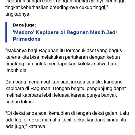
Ragunan sangat cocok dengan habitat aslinya sehingga
tingkat keberhasilan breeding-nya cukup tinggi,"
ungkapnya.
Baca juga:
'Masbro' Kapibara di Ragunan Masih Jadi
Primadona
"Makanya bagi Ragunan itu termasuk aset yang bagus
karena kita bisa melakukan pertukaran dengan kebun
binatang lain untuk mendapatkan koleksi satwa baru,"
imbuh dia.
Bambang menambahkan saat ini ada tiga titik kandang
kapibara di Ragunan. Dengan begitu, pengunjung dapat
melihat kapibara lebih leluasa karena punya banyak
pilihan lokasi.
"Di dekat anoa ada, kemudian di tengah dekat gajah. Lalu
ada lagi di dekat mamalia kecil, dekat kandang singa, itu
ada juga," katanya.