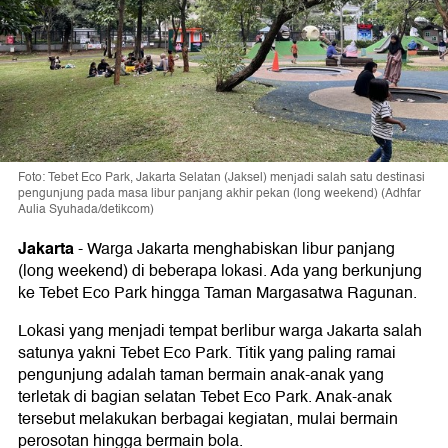
Foto: Tebet Eco Park, Jakarta Selatan (Jaksel) menjadi salah satu destinasi
pengunjung pada masa libur panjang akhir pekan (long weekend) (Adhfar
Aulia Syuhada/detikcom)
Jakarta
-
Warga Jakarta menghabiskan libur panjang
(long weekend) di beberapa lokasi. Ada yang berkunjung
ke Tebet Eco Park hingga Taman Margasatwa Ragunan.
Lokasi yang menjadi tempat berlibur warga Jakarta salah
satunya yakni Tebet Eco Park. Titik yang paling ramai
pengunjung adalah taman bermain anak-anak yang
terletak di bagian selatan Tebet Eco Park. Anak-anak
tersebut melakukan berbagai kegiatan, mulai bermain
perosotan hingga bermain bola.