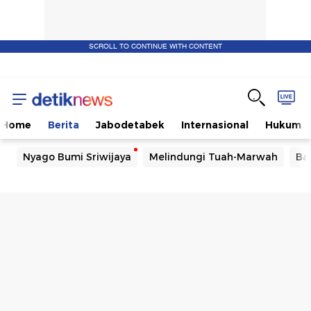
SCROLL TO CONTINUE WITH CONTENT
Home
Berita
Jabodetabek
Internasional
Hukum
Nyago Bumi Sriwijaya
Melindungi Tuah-Marwah
Ba