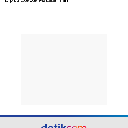
Dipicu Cekcok Masalah Tarif