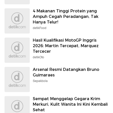
4 Makanan Tinggi Protein yang
Ampuh Cegah Peradangan, Tak
Hanya Telur!
detikFood
Hasil Kualifikasi MotoGP Inggris
2026: Martin Tercepat, Marquez
Tercecer
detikOto
Arsenal Resmi Datangkan Bruno
Guimaraes
Sepakbola
Sempat Menggelap Gegara Krim
Merkuri, Kulit Wanita Ini Kini Kembali
Sehat