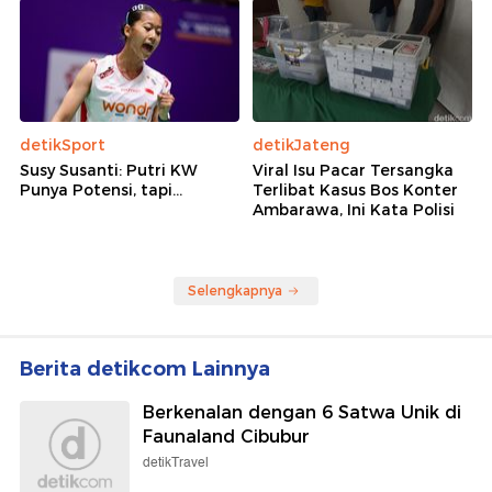
detikSport
detikJateng
Susy Susanti: Putri KW
Viral Isu Pacar Tersangka
Punya Potensi, tapi...
Terlibat Kasus Bos Konter
Ambarawa, Ini Kata Polisi
Selengkapnya
Berita detikcom Lainnya
Berkenalan dengan 6 Satwa Unik di
Faunaland Cibubur
detikTravel