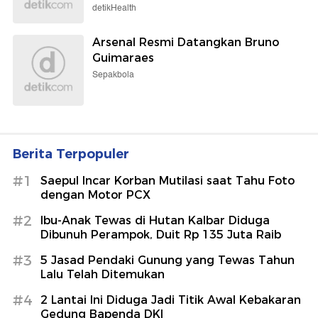
detikHealth
Arsenal Resmi Datangkan Bruno
Guimaraes
Sepakbola
Berita Terpopuler
#1
Saepul Incar Korban Mutilasi saat Tahu Foto
dengan Motor PCX
#2
Ibu-Anak Tewas di Hutan Kalbar Diduga
Dibunuh Perampok, Duit Rp 135 Juta Raib
#3
5 Jasad Pendaki Gunung yang Tewas Tahun
Lalu Telah Ditemukan
#4
2 Lantai Ini Diduga Jadi Titik Awal Kebakaran
Gedung Bapenda DKI