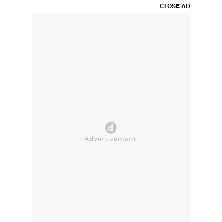
CLOSE AD