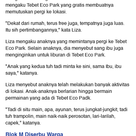
mengaku Tebet Eco Park yang gratis membuatnya
memutuskan pergi ke lokasi.
"Dekat dari rumah, terus free juga, tempatnya juga luas.
Itu sih pertimbangannya," kata Liza.
Liza mengaku anaknya yang memintanya pergi ke Tebet
Eco Park. Selain anaknya, dia menyebut sang ibu juga
menginginkan untuk liburan di Tebet Eco Park.
"Anak yang kedua tuh tadi minta ke sini, sama Ibu, ibu
saya," katanya.
Liza menyebut anaknya telah melakukan banyak aktivitas
di lokasi. Anak-anaknya berlarian hingga bermain
permainan yang ada di Tebet Eco Padk.
"Tadi di situ main, apa, ayunan, terus jungkat-jungkit, tadi
tuh trampolin, main naik-naik perosotan, lari-larilah,
capek," katanya.
Blok M Diserbu Warga