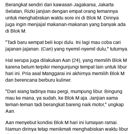
Berangkat sendiri dari kawasan Jagakarsa, Jakarta
Selatan, Rizki janjian dengan empat orang temannya
untuk menghabiskan waktu sore ini di Blok M. Dirinya
juga ingin menjajal makanan-makanan yang banyak ada
di Blok M.
"Tadi baru sempat beli kopi dulu. Ini lagi mau coba cari
jajanan-jajanan. (Cari) yang nyemil-nyemil dulu," tuturnya.
Hal serupa juga dilakukan Aan (24), yang memilih Blok M
karena belum terpikir mengunjungi tempat lain untuk libur
hari ini. Pria asal Manggarai ini akhirnya memilih Blok M
dan berencana berburu kuliner.
"Dari siang tadinya mau pergi, mumpung libur. Bingung
mau ke mana, ya sudah, ke Blok M aja. Janjian sama
teman-teman tadi berangkat bareng naik motor," ungkap
Aan.
Aan menyebut kondisi Blok M hari ini lumayan ramai.
Namun dirinya tetap menikmati menghabiskan waktu libur