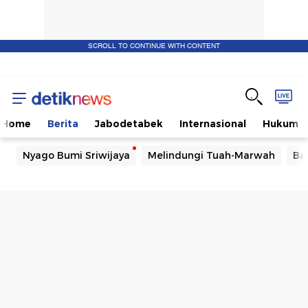
SCROLL TO CONTINUE WITH CONTENT
Home
Berita
Jabodetabek
Internasional
Hukum
Nyago Bumi Sriwijaya
Melindungi Tuah-Marwah
Ba