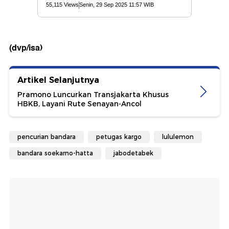
(dvp/isa)
Artikel Selanjutnya
Pramono Luncurkan Transjakarta Khusus
HBKB, Layani Rute Senayan-Ancol
pencurian bandara
petugas kargo
lululemon
bandara soekarno-hatta
jabodetabek