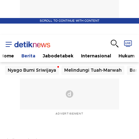
SCROLL TO CONTINUE WITH CONTENT
Home
Berita
Jabodetabek
Internasional
Hukum
Nyago Bumi Sriwijaya
Melindungi Tuah-Marwah
Ban
ADVERTISEMENT