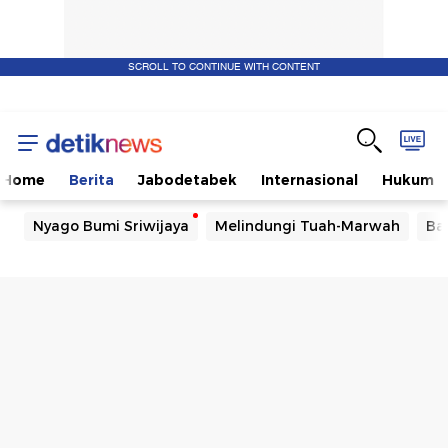
SCROLL TO CONTINUE WITH CONTENT
Home
Berita
Jabodetabek
Internasional
Hukum
Nyago Bumi Sriwijaya
Melindungi Tuah-Marwah
Ba