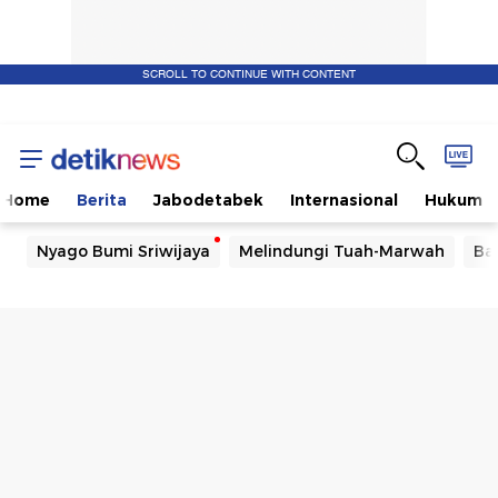
SCROLL TO CONTINUE WITH CONTENT
Home
Berita
Jabodetabek
Internasional
Hukum
Nyago Bumi Sriwijaya
Melindungi Tuah-Marwah
Ba