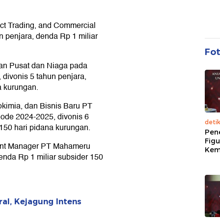
ct Trading, and Commercial
 penjara, denda Rp 1 miliar
Fo
an Pusat dan Niaga pada
divonis 5 tahun penjara,
a kurungan.
rokimia, dan Bisnis Baru PT
riode 2024-2025, divonis 6
deti
 150 hari pidana kurungan.
Pen
Figu
ment Manager PT Mahameru
Kem
enda Rp 1 miliar subsider 150
ral, Kejagung Intens