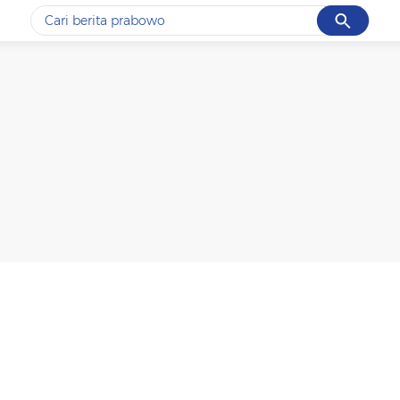
Cancel
Yang sedang ramai dicari
#1
data live draw sgp
#2
piala presiden 2026
#3
prabowo
#4
iran
#5
gempa hari ini
Promoted
Terakhir yang dicari
Loading...