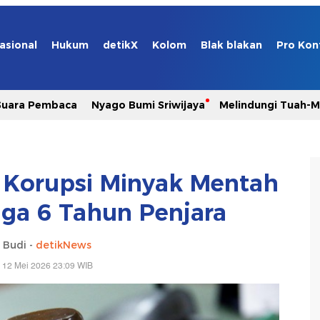
asional
Hukum
detikX
Kolom
Blak blakan
Pro Kon
Suara Pembaca
Nyago Bumi Sriwijaya
Melindungi Tuah-
 Korupsi Minyak Mentah
gga 6 Tahun Penjara
 Budi -
detikNews
 12 Mei 2026 23:09 WIB