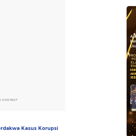
Aj
be
Usu
H CONTENT
Terdakwa Kasus Korupsi