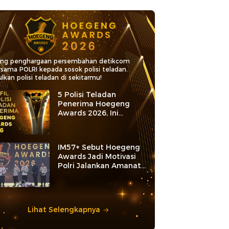
ang penghargaan persembahan detikcom
rsama POLRI kepada sosok polisi teladan.
lkan polisi teladan di sekitarmu!
5 Polisi Teladan
Penerima Hoegeng
Awards 2026, Ini
Kategori dan Kiprahnya
IM57+ Sebut Hoegeng
Awards Jadi Motivasi
Polri Jalankan Amanat
Konstitusi
Lihat Selengkapnya