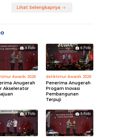
Lihat Selengkapnya
to
9 Foto
6 Foto
ktimur Awards 2026
detiktimur Awards 2026
erima Anugerah
Penerima Anugerah
r Akselerator
Progam Inovasi
ajuan
Pembangunan
Terpuji
4 Foto
5 Foto