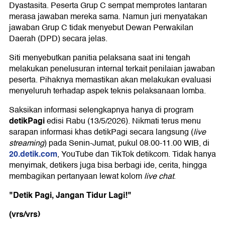
Dyastasita. Peserta Grup C sempat memprotes lantaran
merasa jawaban mereka sama. Namun juri menyatakan
jawaban Grup C tidak menyebut Dewan Perwakilan
Daerah (DPD) secara jelas.
Siti menyebutkan panitia pelaksana saat ini tengah
melakukan penelusuran internal terkait penilaian jawaban
peserta. Pihaknya memastikan akan melakukan evaluasi
menyeluruh terhadap aspek teknis pelaksanaan lomba.
Saksikan informasi selengkapnya hanya di program
detikPagi
edisi Rabu (13/5/2026). Nikmati terus menu
sarapan informasi khas detikPagi secara langsung (
live
streaming
) pada Senin-Jumat, pukul 08.00-11.00 WIB, di
20.detik.com
, YouTube dan TikTok detikcom. Tidak hanya
menyimak, detikers juga bisa berbagi ide, cerita, hingga
membagikan pertanyaan lewat kolom
live chat
.
"Detik Pagi, Jangan Tidur Lagi!"
(vrs/vrs)