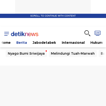
SCROLL TO CONTINUE WITH CONTENT
Home
Berita
Jabodetabek
Internasional
Hukum
Nyago Bumi Sriwijaya
Melindungi Tuah-Marwah
Ba