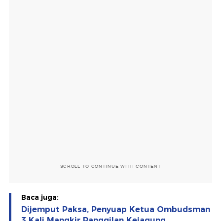
SCROLL TO CONTINUE WITH CONTENT
Baca juga:
Dijemput Paksa, Penyuap Ketua Ombudsman
3 Kali Mangkir Panggilan Kejagung