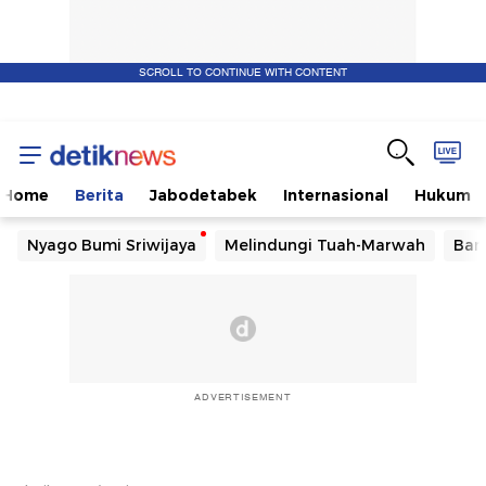
SCROLL TO CONTINUE WITH CONTENT
Home
Berita
Jabodetabek
Internasional
Hukum
Nyago Bumi Sriwijaya
Melindungi Tuah-Marwah
Ban
ADVERTISEMENT