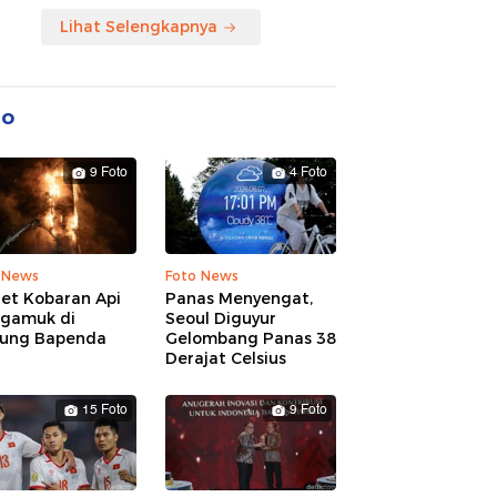
Lihat Selengkapnya
to
9 Foto
4 Foto
 News
Foto News
ret Kobaran Api
Panas Menyengat,
gamuk di
Seoul Diguyur
ung Bapenda
Gelombang Panas 38
Derajat Celsius
15 Foto
9 Foto