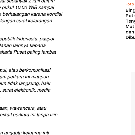
at sebanyak 2 kali dalam
Foto
a pukul 10.00 WIB sampai
Bing
a berhalangan karena kondisi
Potr
dengan surat keterangan
Ten
Mut
dan
Dib
publik Indonesia, paspor
alanan lainnya kepada
arta Pusat paling lambat
ui, atau berkomunikasi
lam perkara ini maupun
pun tidak langsung, baik
 surat elektronik, media
.
aan, wawancara, atau
ait perkara ini tanpa izin
 anggota keluarga inti