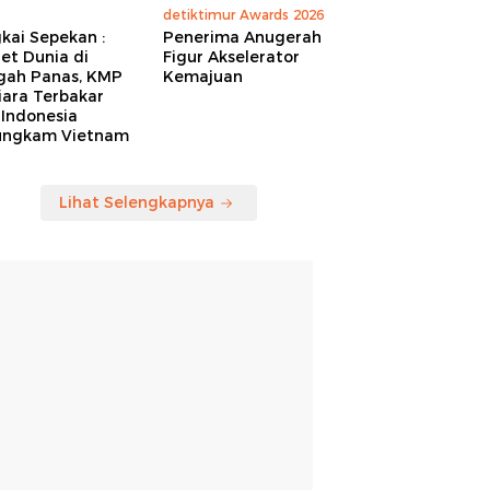
detiktimur Awards 2026
kai Sepekan :
Penerima Anugerah
et Dunia di
Figur Akselerator
gah Panas, KMP
Kemajuan
iara Terbakar
 Indonesia
ungkam Vietnam
Lihat Selengkapnya