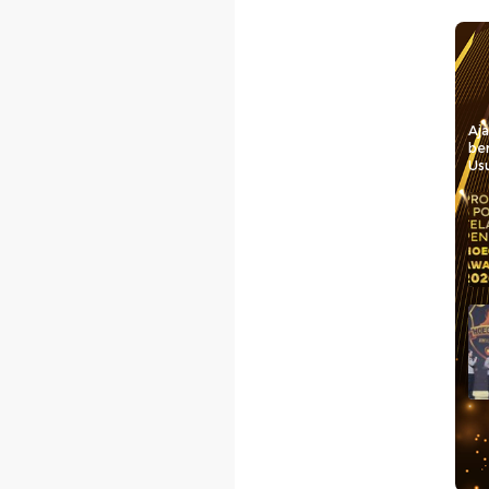
Aj
be
Usu