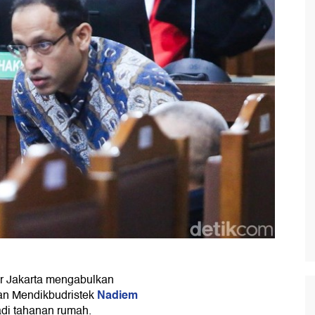
or Jakarta mengabulkan
Nadiem
n Mendikbudristek
di tahanan rumah.