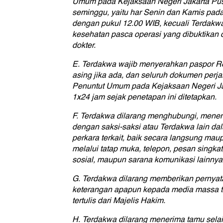
Umum pada Kejaksaan Negeri Jakarta Pus
seminggu, yaitu har Senin dan Kamis pad
dengan pukul 12.00 WIB, kecuali Terdakw
kesehatan pasca operasi yang dibuktikan 
dokter.
E. Terdakwa wajib menyerahkan paspor Re
asing jika ada, dan seluruh dokumen perj
Penuntut Umum pada Kejaksaan Negeri Jak
1x24 jam sejak penetapan ini ditetapkan.
F. Terdakwa dilarang menghubungi, menem
dengan saksi-saksi atau Terdakwa lain da
perkara terkait, baik secara langsung mau
melalui tatap muka, telepon, pesan singkat,
sosial, maupun sarana komunikasi lainnya
G. Terdakwa dilarang memberikan pernyat
keterangan apapun kepada media massa terk
tertulis dari Majelis Hakim.
H. Terdakwa dilarang menerima tamu selain