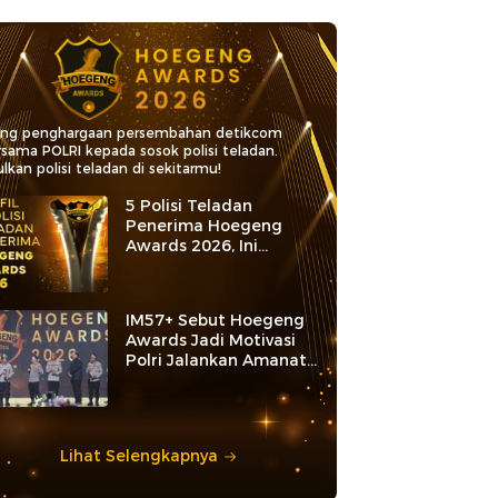
ang penghargaan persembahan detikcom
rsama POLRI kepada sosok polisi teladan.
lkan polisi teladan di sekitarmu!
5 Polisi Teladan
Penerima Hoegeng
Awards 2026, Ini
Kategori dan Kiprahnya
IM57+ Sebut Hoegeng
Awards Jadi Motivasi
Polri Jalankan Amanat
Konstitusi
Lihat Selengkapnya