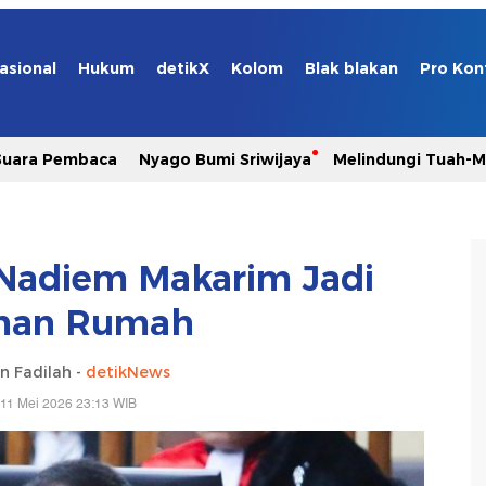
asional
Hukum
detikX
Kolom
Blak blakan
Pro Kon
Suara Pembaca
Nyago Bumi Sriwijaya
Melindungi Tuah-
Nadiem Makarim Jadi
nan Rumah
n Fadilah -
detikNews
 11 Mei 2026 23:13 WIB