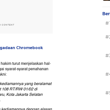
Ber
#
H CONTENT
#
engadaan Chromebook
#
hakim turut menjelaskan hal-
gai syarat-syarat penahanan
#
kni:
 kediamannya yang beralamat
t 108 RT/RW 01/02 di
#
u, Kota Jakarta Selatan
.
h kediamannya dengan alasan