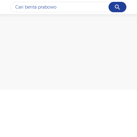
Cancel
Yang sedang ramai dicari
#1
data live draw sgp
#2
k-talk
#3
kebakaran
#4
prabowo
#5
gempa hari ini
Promoted
Terakhir yang dicari
Loading...