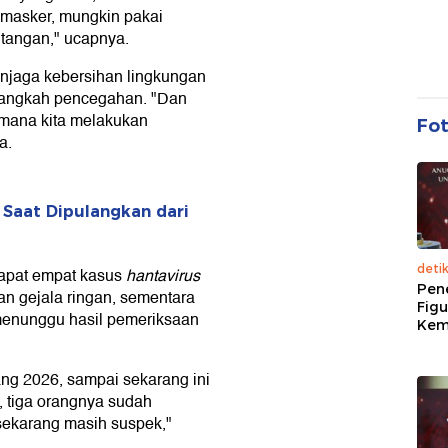
 masker, mungkin pakai
tangan," ucapnya.
enjaga kebersihan lingkungan
 langkah pencegahan. "Dan
imana kita melakukan
Fo
a.
 Saat Dipulangkan dari
deti
dapat empat kasus
hantavirus
Pen
an gejala ringan, sementara
Figu
 menunggu hasil pemeriksaan
Kem
ang 2026, sampai sekarang ini
, tiga orangnya sudah
sekarang masih suspek,"