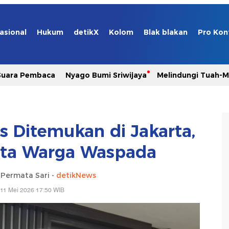
asional
Hukum
detikX
Kolom
Blak blakan
Pro Kon
Suara Pembaca
Nyago Bumi Sriwijaya
Melindungi Tuah-
s Ditemukan di Jakarta,
nta Warga Waspada
a Permata Sari -
detikNews
 11 Mei 2026 17:50 WIB