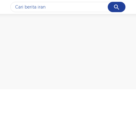
Cancel
Yang sedang ramai dicari
#1
data live draw sgp
#2
piala presiden 2026
#3
prabowo
#4
iran
#5
gempa hari ini
Promoted
Terakhir yang dicari
Loading...