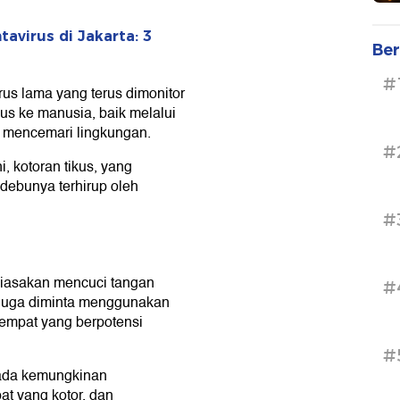
avirus di Jakarta: 3
Ber
#
us lama yang terus dimonitor
kus ke manusia, baik melalui
ng mencemari lingkungan.
#
ni, kotoran tikus, yang
debunya terhirup oleh
#
biasakan mencuci tangan
#
 juga diminta menggunakan
tempat yang berpotensi
#
 ada kemungkinan
at yang kotor, dan