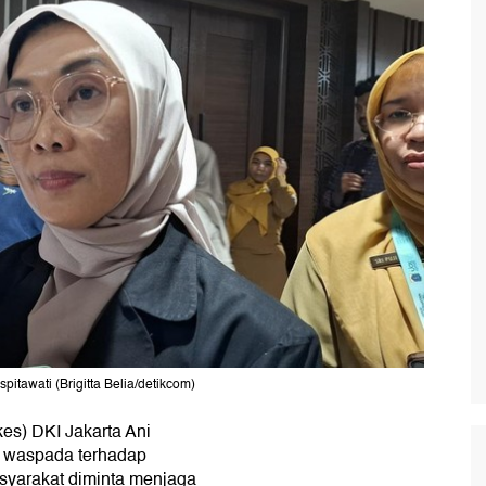
itawati (Brigitta Belia/detikcom)
es) DKI Jakarta Ani
p waspada terhadap
asyarakat diminta menjaga