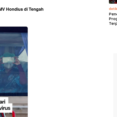
MV Hondius di Tengah
deti
Pen
Pro
Terp