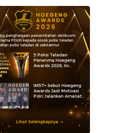
ang penghargaan persembahan detikcom
rsama POLRI kepada sosok polisi teladan.
lkan polisi teladan di sekitarmu!
5 Polisi Teladan
Penerima Hoegeng
Awards 2026, Ini
Kategori dan Kiprahnya
IM57+ Sebut Hoegeng
Awards Jadi Motivasi
Polri Jalankan Amanat
Konstitusi
Lihat Selengkapnya