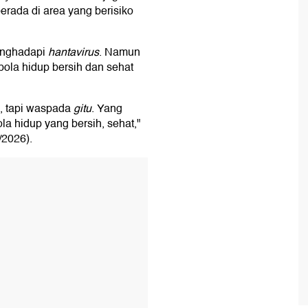
rada di area yang berisiko
enghadapi
hantavirus
. Namun
ola hidup bersih dan sehat
k, tapi waspada
gitu
. Yang
a hidup yang bersih, sehat,"
/2026).