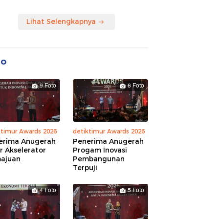
Lihat Selengkapnya
to
9 Foto
6 Foto
ktimur Awards 2026
detiktimur Awards 2026
erima Anugerah
Penerima Anugerah
r Akselerator
Progam Inovasi
ajuan
Pembangunan
Terpuji
4 Foto
5 Foto