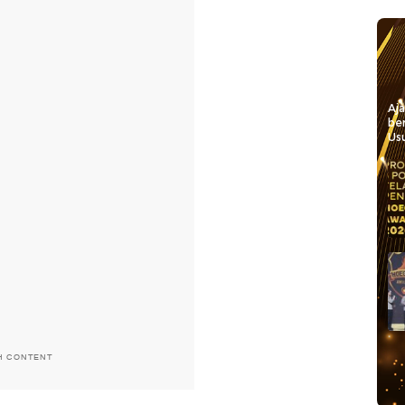
Aj
be
Usu
H CONTENT