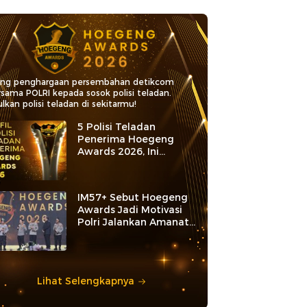
ang penghargaan persembahan detikcom
rsama POLRI kepada sosok polisi teladan.
lkan polisi teladan di sekitarmu!
5 Polisi Teladan
Penerima Hoegeng
Awards 2026, Ini
Kategori dan Kiprahnya
IM57+ Sebut Hoegeng
Awards Jadi Motivasi
Polri Jalankan Amanat
Konstitusi
Lihat Selengkapnya