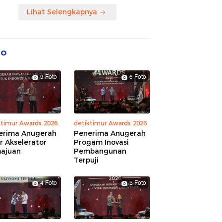
Lihat Selengkapnya
to
9 Foto
6 Foto
ktimur Awards 2026
detiktimur Awards 2026
erima Anugerah
Penerima Anugerah
r Akselerator
Progam Inovasi
ajuan
Pembangunan
Terpuji
4 Foto
5 Foto