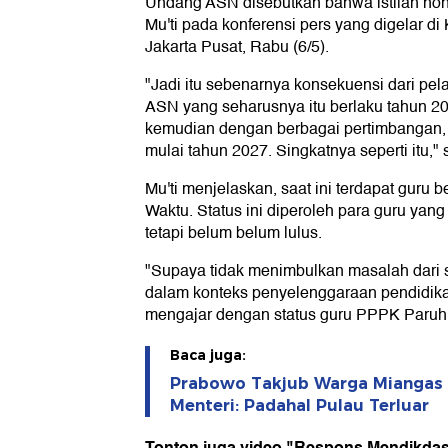
Undang ASN disebutkan bahwa istilah honor
Mu'ti pada konferensi pers yang digelar d
Jakarta Pusat, Rabu (6/5).
"Jadi itu sebenarnya konsekuensi dari p
ASN yang seharusnya itu berlaku tahun 202
kemudian dengan berbagai pertimbangan, b
mulai tahun 2027. Singkatnya seperti itu,
Mu'ti menjelaskan, saat ini terdapat guru
Waktu. Status ini diperoleh para guru yang
tetapi belum belum lulus.
"Supaya tidak menimbulkan masalah dari
dalam konteks penyelenggaraan pendidika
mengajar dengan status guru PPPK Paruh
Baca juga:
Prabowo Takjub Warga Miangas
Menteri: Padahal Pulau Terluar
Tonton juga video "Respons Mendikdas