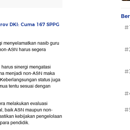
Ber
rov DKI: Cuma 167 SPPG
#
gi menyelamatkan nasib guru
#
 non-ASN harus segera
arus sinergi mengatasi
#
nama menjadi non-ASN maka
. Keberlangsungan status juga
mua tentu sesuai dengan
#
era melakukan evaluasi
#
al, baik ASN maupun non-
astikan kebijakan pengelolaan
para pendidik.