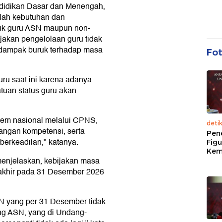
didikan Dasar dan Menengah,
mlah kebutuhan dan
baik guru ASN maupun non-
jakan pengelolaan guru tidak
rdampak buruk terhadap masa
Fo
uru saat ini karena adanya
tuan status guru akan
istem nasional melalui CPNS,
deti
angan kompetensi, serta
Pen
berkeadilan," katanya.
Figu
Kem
enjelaskan, kebijakan masa
rakhir pada 31 Desember 2026
SN yang per 31 Desember tidak
g ASN, yang di Undang-