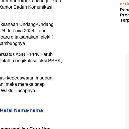
er nanti tidak ada lagi," kata
deti
i Kantor Badan Komunikasi,
Pen
Pro
Terp
elaksanaan Undang-Undang
4, full-nya 2024. Tapi
aru dilaksanakan, efektif
" sambungnya.
 berstatus ASN PPPK Paruh
 telah mengikuti seleksi PPPK,
 sisi kepegawaian maupun
n, maka mereka tetap
 Waktu," ucapnya.
 Hafal Nama-nama
men soal Isu Guru Non-