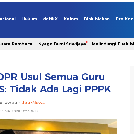
asional
Hukum
detikX
Kolom
Blak blakan
Pro Kon
Suara Pembaca
Nyago Bumi Sriwijaya
Melindungi Tuah-
DPR Usul Semua Guru
S: Tidak Ada Lagi PPPK
uliawati -
detikNews
 11 Mei 2026 10:55 WIB