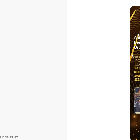
Aj
be
Usu
H CONTENT