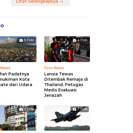
Lihat Selengkapnya
to
5 Foto
4 Foto
 News
Foto News
ihat Padatnya
Lansia Tewas
mukiman Kota
Ditembak Remaja di
nate dari Udara
Thailand, Petugas
Medis Evakuasi
Jenazah
3 Foto
7 Foto