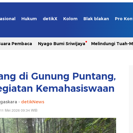
asional
Hukum
detikX
Kolom
Blak blakan
Pro Kon
Suara Pembaca
Nyago Bumi Sriwijaya
Melindungi Tuah-
ang di Gunung Puntang,
egiatan Kemahasiswaan
gaskara -
detikNews
 11 Mei 2026 09:34 WIB