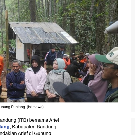
unung Puntang. (Istimewa)
Bandung (ITB) bernama Arief
tang
, Kabupaten Bandung,
dakian Arief di Gunung