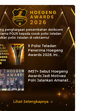
ang penghargaan persembahan detikcom
rsama POLRI kepada sosok polisi teladan.
lkan polisi teladan di sekitarmu!
5 Polisi Teladan
Penerima Hoegeng
Awards 2026, Ini
Kategori dan Kiprahnya
IM57+ Sebut Hoegeng
Awards Jadi Motivasi
Polri Jalankan Amanat
Konstitusi
Lihat Selengkapnya