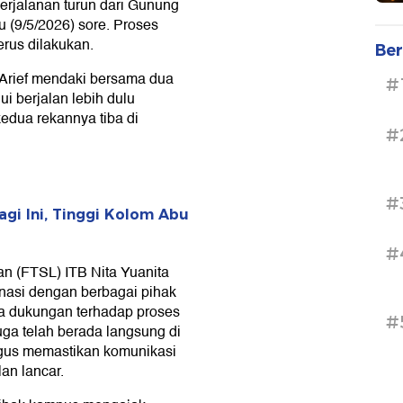
erjalanan turun dari Gunung
 (9/5/2026) sore. Proses
erus dilakukan.
Ber
 Arief mendaki bersama dua
#
ui berjalan lebih dulu
dua rekannya tiba di
#
#
gi Ini, Tinggi Kolom Abu
#
an (FTSL) ITB Nita Yuanita
nasi dengan berbagai pihak
da dukungan terhadap proses
#
ga telah berada langsung di
igus memastikan komunikasi
an lancar.