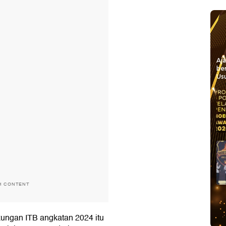
Aj
be
Usu
H CONTENT
ungan ITB angkatan 2024 itu