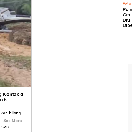
Foto
Pui
Ged
DKI 
Dibe