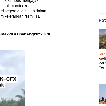
pihak kampus mengajak
t untuk mendoakan
ief segera ditemukan dalam
am keterangan resmi ITB.
Fo
ontak di Kalbar Angkut 2 Kru
Foto
Mel
Per
Ter