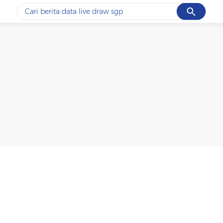
Cancel
Yang sedang ramai dicari
#1
data live draw sgp
#2
kebakaran
#3
prabowo
#4
iran
#5
gempa hari ini
Promoted
Terakhir yang dicari
Loading...