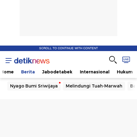
SCROLL TO CONTINUE WITH CONTENT
Home
Berita
Jabodetabek
Internasional
Hukum
Nyago Bumi Sriwijaya
Melindungi Tuah-Marwah
Ba