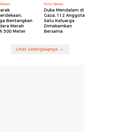
 News
Foto News
arak
Duka Mendalam di
erdekaan,
Gaza, 112 Anggota
ga Bentangkan
Satu Keluarga
dera Merah
Dimakamkan
ih 500 Meter
Bersama
Lihat Selengkapnya