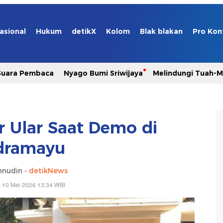
asional
Hukum
detikX
Kolom
Blak blakan
Pro Kon
Suara Pembaca
Nyago Bumi Sriwijaya
Melindungi Tuah-
 Ular Saat Demo di
dramayu
nnudin -
detikNews
 10 Mei 2026 13:34 WIB