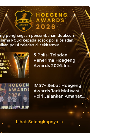
ang penghargaan persembahan detikcom
rsama POLRI kepada sosok polisi teladan.
lkan polisi teladan di sekitarmu!
5 Polisi Teladan
Penerima Hoegeng
Awards 2026, Ini
Kategori dan Kiprahnya
IM57+ Sebut Hoegeng
Awards Jadi Motivasi
Polri Jalankan Amanat
Konstitusi
Lihat Selengkapnya