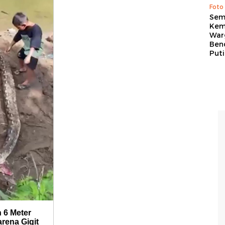
Foto
Sem
Kem
War
Ben
Put