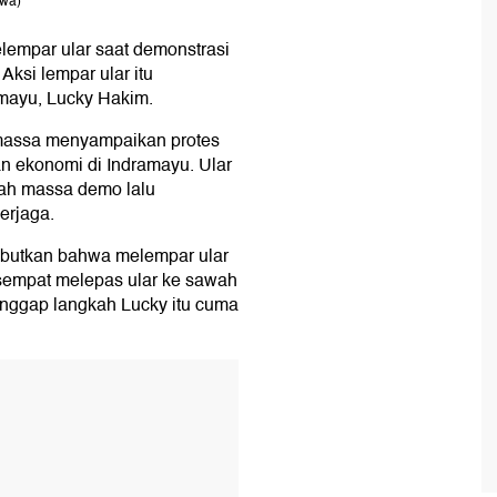
ewa)
lempar ular saat demonstrasi
ksi lempar ular itu
amayu, Lucky Hakim.
 massa menyampaikan protes
an ekonomi di Indramayu. Ular
gah massa demo lalu
erjaga.
ebutkan bahwa melempar ular
sempat melepas ular ke sawah
ggap langkah Lucky itu cuma