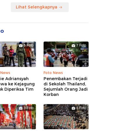
Lihat Selengkapnya
to
5 Foto
7 Foto
 News
Foto News
ie Adriansyah
Penembakan Terjadi
awa ke Kejagung
di Sekolah Thailand,
k Diperiksa Tim
Sejumlah Orang Jadi
Korban
3 Foto
5 Foto