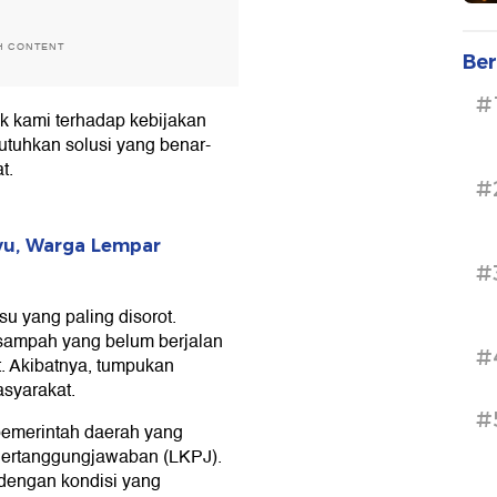
H CONTENT
Ber
#
tik kami terhadap kebijakan
utuhkan solusi yang benar-
t.
#
yu, Warga Lempar
#
su yang paling disorot.
sampah yang belum berjalan
#
t. Akibatnya, tumpukan
asyarakat.
#
pemerintah daerah yang
Pertanggungjawaban (LKPJ).
 dengan kondisi yang