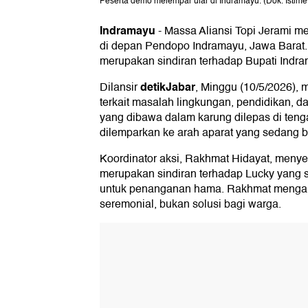
Peserta demo melempar ular di Indramayu. (Dok. Istim
Indramayu
-
Massa Aliansi Topi Jerami me
di depan Pendopo Indramayu, Jawa Barat. A
merupakan sindiran terhadap Bupati Indr
detikJabar
Dilansir
, Minggu (10/5/2026),
terkait masalah lingkungan, pendidikan, d
yang dibawa dalam karung dilepas di ten
dilemparkan ke arah aparat yang sedang b
Koordinator aksi, Rakhmat Hidayat, meny
merupakan sindiran terhadap Lucky yang 
untuk penanganan hama. Rakhmat mengan
seremonial, bukan solusi bagi warga.