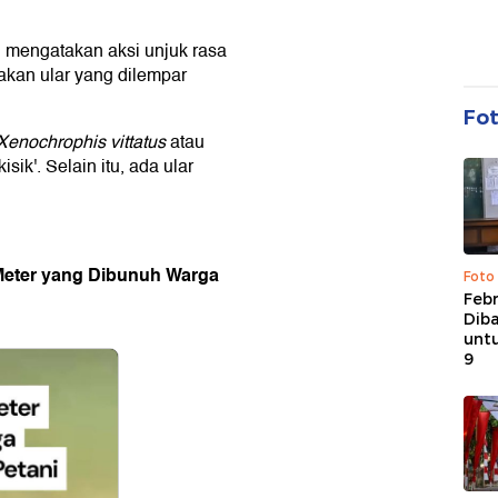
 mengatakan aksi unjuk rasa
akan ular yang dilempar
Fo
Xenochrophis vittatus
atau
ik'. Selain itu, ada ular
 Meter yang Dibunuh Warga
Foto
Febr
Dib
untu
9