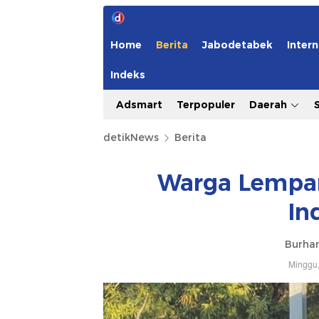
Home
Berita
Jabodetabek
Intern
Indeks
Adsmart
Terpopuler
Daerah
detikNews
Berita
Warga Lempar
In
Burha
Minggu,