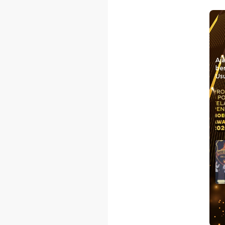
Aj
be
Usu