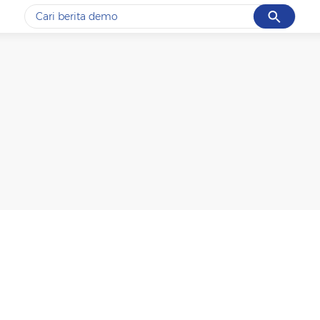
Cancel
Yang sedang ramai dicari
#1
piala presiden 2026
#2
prabowo
#3
gempa hari ini
#4
demo
#5
iran
Promoted
Terakhir yang dicari
Loading...