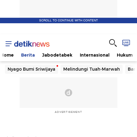
SCROLL TO CONTINUE WITH CONTENT
Home
Berita
Jabodetabek
Internasional
Hukum
Nyago Bumi Sriwijaya
Melindungi Tuah-Marwah
Ban
ADVERTISEMENT