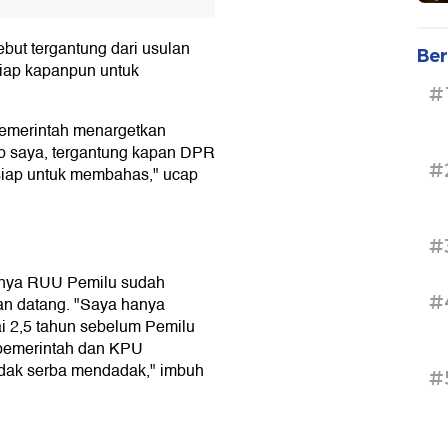
ut tergantung dari usulan
Ber
siap kapanpun untuk
#
emerintah menargetkan
 saya, tergantung kapan DPR
#
 siap untuk membahas," ucap
#
lnya RUU Pemilu sudah
#
an datang. "Saya hanya
i 2,5 tahun sebelum Pemilu
pemerintah dan KPU
idak serba mendadak," imbuh
#