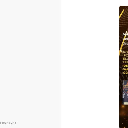
Aj
be
Usu
H CONTENT