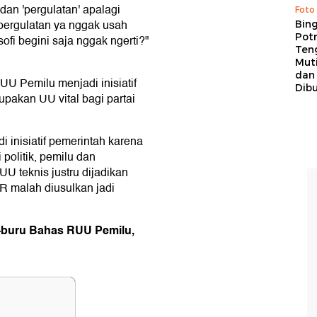
dan 'pergulatan' apalagi
Foto
 pergulatan ya nggak usah
Bing
Potr
losofi begini saja nggak ngerti?"
Ten
Mut
dan
UU Pemilu menjadi inisiatif
Dib
pakan UU vital bagi partai
 inisiatif pemerintah karena
politik, pemilu dan
U teknis justru dijadikan
PR malah diusulkan jadi
u-buru Bahas RUU Pemilu,