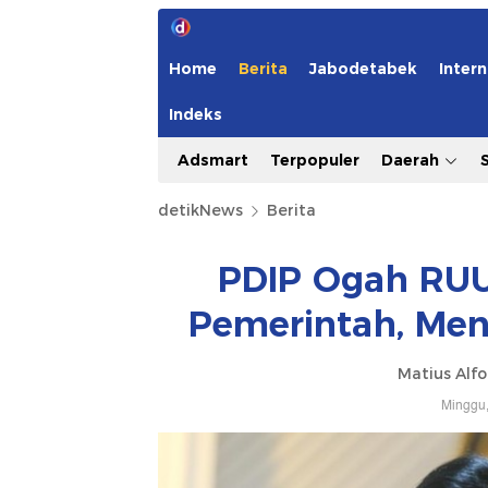
Home
Berita
Jabodetabek
Intern
Indeks
Adsmart
Terpopuler
Daerah
detikNews
Berita
PDIP Ogah RUU 
Pemerintah, Menk
Matius Alfo
Minggu,