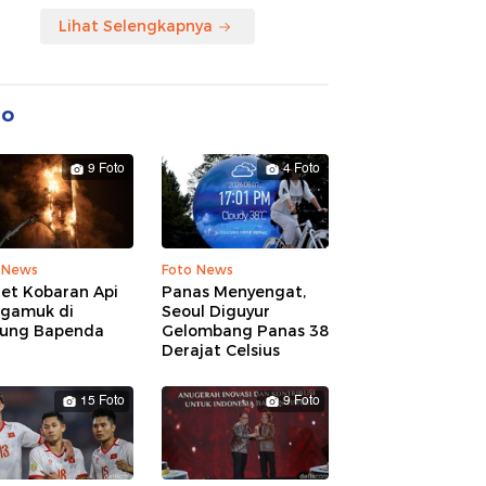
Lihat Selengkapnya
to
9 Foto
4 Foto
 News
Foto News
ret Kobaran Api
Panas Menyengat,
gamuk di
Seoul Diguyur
ung Bapenda
Gelombang Panas 38
Derajat Celsius
15 Foto
9 Foto