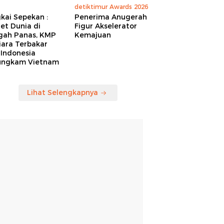
detiktimur Awards 2026
kai Sepekan :
Penerima Anugerah
et Dunia di
Figur Akselerator
gah Panas, KMP
Kemajuan
iara Terbakar
 Indonesia
ungkam Vietnam
Lihat Selengkapnya