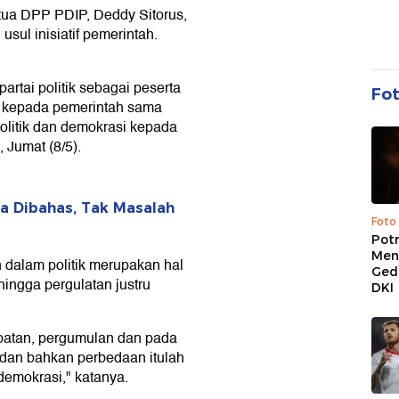
tua DPP PDIP, Deddy Sitorus,
ul inisiatif pemerintah.
artai politik sebagai peserta
Fo
u kepada pemerintah sama
olitik dan demokrasi kepada
 Jumat (8/5).
a Dibahas, Tak Masalah
Foto
Pot
Men
alam politik merupakan hal
Ged
hingga pergulatan justru
DKI
ebatan, pergumulan dan pada
 dan bahkan perbedaan itulah
 demokrasi," katanya.