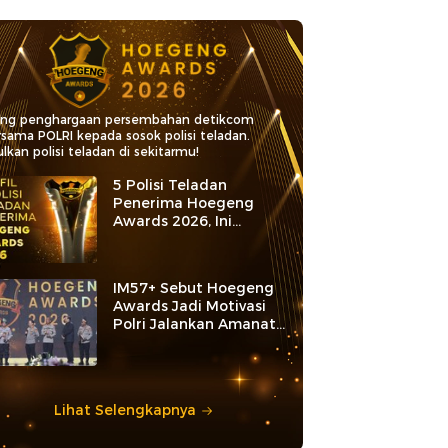
ang penghargaan persembahan detikcom
rsama POLRI kepada sosok polisi teladan.
lkan polisi teladan di sekitarmu!
5 Polisi Teladan
Penerima Hoegeng
Awards 2026, Ini
Kategori dan Kiprahnya
IM57+ Sebut Hoegeng
Awards Jadi Motivasi
Polri Jalankan Amanat
Konstitusi
Lihat Selengkapnya