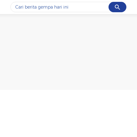
Cancel
Yang sedang ramai dicari
#1
data live draw sgp
#2
k-talk
#3
kebakaran
#4
prabowo
#5
gempa hari ini
Promoted
Terakhir yang dicari
Loading...