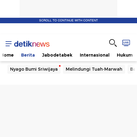
SCROLL TO CONTINUE WITH CONTENT
Home
Berita
Jabodetabek
Internasional
Hukum
Nyago Bumi Sriwijaya
Melindungi Tuah-Marwah
Ba