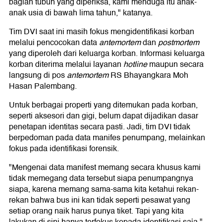
bagian tubuh yang diperiksa, kami menduga itu anak-
anak usia di bawah lima tahun," katanya.
Tim DVI saat ini masih fokus mengidentifikasi korban
melalui pencocokan data
antemortem
dan
postmortem
yang diperoleh dari keluarga korban. Informasi keluarga
korban diterima melalui layanan
hotline
maupun secara
langsung di pos
antemortem
RS Bhayangkara Moh
Hasan Palembang.
Untuk berbagai properti yang ditemukan pada korban,
seperti aksesori dan gigi, belum dapat dijadikan dasar
penetapan identitas secara pasti. Jadi, tim DVI tidak
berpedoman pada data manifes penumpang, melainkan
fokus pada identifikasi forensik.
"Mengenai data manifest memang secara khusus kami
tidak memegang data tersebut siapa penumpangnya
siapa, karena memang sama-sama kita ketahui rekan-
rekan bahwa bus ini kan tidak seperti pesawat yang
setiap orang naik harus punya tiket. Tapi yang kita