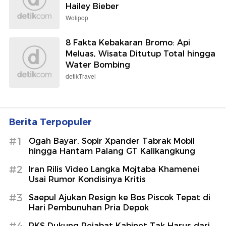
Hailey Bieber
Wolipop
8 Fakta Kebakaran Bromo: Api
Meluas, Wisata Ditutup Total hingga
Water Bombing
detikTravel
Berita Terpopuler
#1
Ogah Bayar, Sopir Xpander Tabrak Mobil
hingga Hantam Palang GT Kalikangkung
#2
Iran Rilis Video Langka Mojtaba Khamenei
Usai Rumor Kondisinya Kritis
#3
Saepul Ajukan Resign ke Bos Piscok Tepat di
Hari Pembunuhan Pria Depok
PKS Dukung Pejabat Kabinet Tak Harus dari