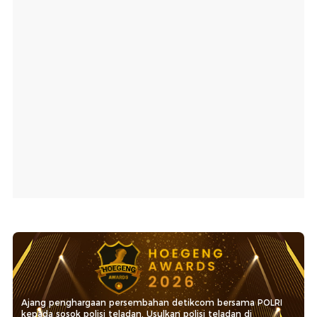
Ajang penghargaan persembahan detikcom bersama POLRI
kepada sosok polisi teladan. Usulkan polisi teladan di