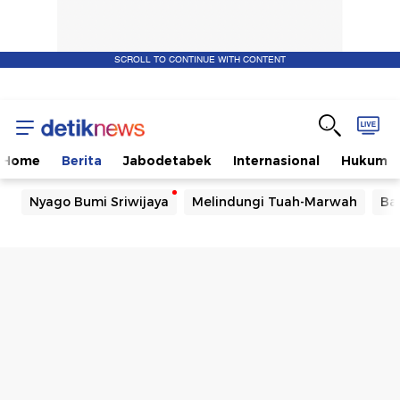
SCROLL TO CONTINUE WITH CONTENT
Home
Berita
Jabodetabek
Internasional
Hukum
Nyago Bumi Sriwijaya
Melindungi Tuah-Marwah
Ba