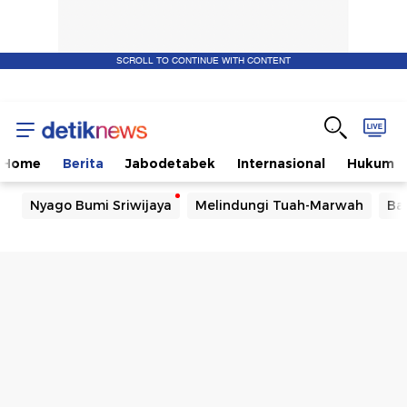
SCROLL TO CONTINUE WITH CONTENT
Home
Berita
Jabodetabek
Internasional
Hukum
Nyago Bumi Sriwijaya
Melindungi Tuah-Marwah
Ba