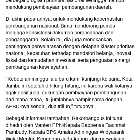
berbagai program prioritas nasional sehingga mampu
mendukung pembiayaan pembangunan daerah.
Di akhir paparannya, untuk mendukung keberhasilan
pembangunan nasional, Bima mendorong pemda
menjaga konsistensi dokumen perencanaan dan
penganggaran. Selain itu, dia juga menekankan
pentingnya penyelarasan dengan delapan klaster prioritas
nasional, kepatuhan terhadap mandatori belanja, inovasi
fiskal dan kemudahan investasi, serta penguatan sinergi
pembangunan kewilayahan.
"Kebetulan minggu lalu baru kami kunjungi ke sana, Kota
Jambi, ini setelah dihitung-hitung, ini karena wali kotanya
agak gesit juga, dukungan pembiayaan pembangunan
dari mana-mana, itu jumlahnya hampir sama dengan
APBD-nya sendiri, dua triliun," tutupnya.
Sebagai informasi tambahan, Rakorbangpus ini turut
dihadiri oleh Menteri PPN/Kepala Bappenas Rachmat
Pambudy, Kepala BPS Amalia Adininggar Widyasanti,
Wakil Menteri Keuangan Juda Agung, dan perwakilan