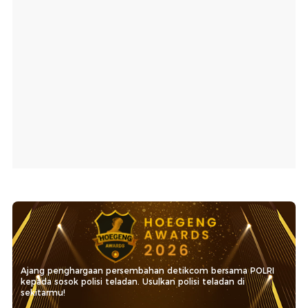
Ajang penghargaan persembahan detikcom bersama POLRI
kepada sosok polisi teladan. Usulkan polisi teladan di
sekitarmu!