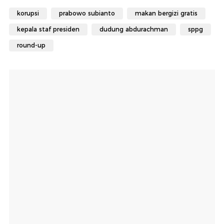
korupsi
prabowo subianto
makan bergizi gratis
kepala staf presiden
dudung abdurachman
sppg
round-up