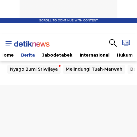
SCROLL TO CONTINUE WITH CONTENT
Home
Berita
Jabodetabek
Internasional
Hukum
Nyago Bumi Sriwijaya
Melindungi Tuah-Marwah
Ba