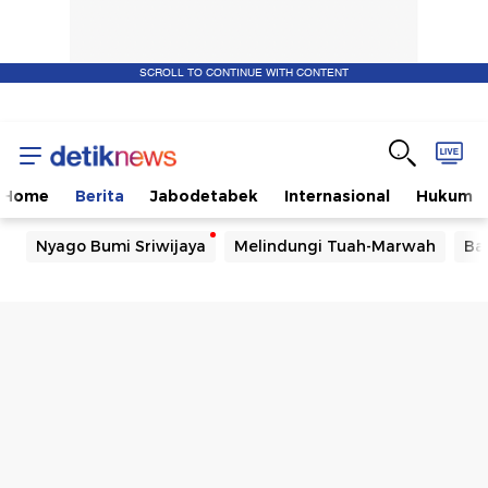
SCROLL TO CONTINUE WITH CONTENT
Home
Berita
Jabodetabek
Internasional
Hukum
Nyago Bumi Sriwijaya
Melindungi Tuah-Marwah
Ba