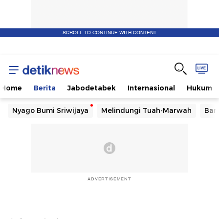
SCROLL TO CONTINUE WITH CONTENT
Home
Berita
Jabodetabek
Internasional
Hukum
Nyago Bumi Sriwijaya
Melindungi Tuah-Marwah
Ban
ADVERTISEMENT