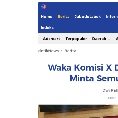
Home
Berita
Jabodetabek
Intern
Indeks
Adsmart
Terpopuler
Daerah
detikNews
Berita
Waka Komisi X 
Minta Semu
Dwi Ra
Senin,