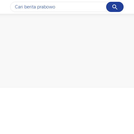
Cancel
Yang sedang ramai dicari
#1
data live draw sgp
#2
gempa hari ini
#3
prabowo
#4
iran
#5
demo
Promoted
Terakhir yang dicari
Loading...