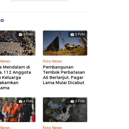
to
5 Foto
5 Foto
 News
Foto News
a Mendalam di
Pembangunan
a, 112 Anggota
Tembok Perbatasan
u Keluarga
AS Berlanjut, Pagar
akamkan
Lama Mulai Dicabut
sama
4 Foto
3 Foto
 News
Foto News