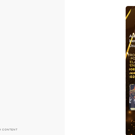
Aj
be
Usu
H CONTENT