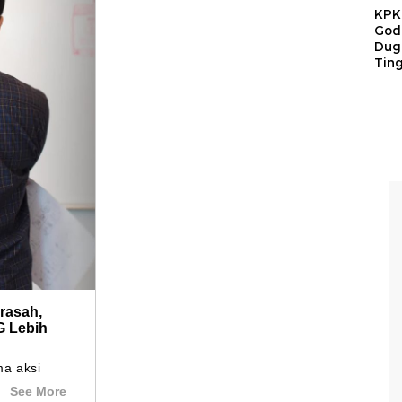
KPK 
God
Duga
Tin