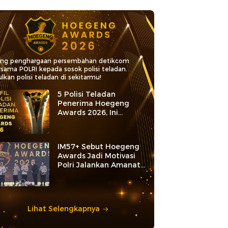
ang penghargaan persembahan detikcom
rsama POLRI kepada sosok polisi teladan.
lkan polisi teladan di sekitarmu!
5 Polisi Teladan
Penerima Hoegeng
Awards 2026, Ini
Kategori dan Kiprahnya
IM57+ Sebut Hoegeng
Awards Jadi Motivasi
Polri Jalankan Amanat
Konstitusi
Lihat Selengkapnya