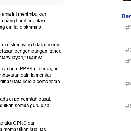
elama ini menimbulkan
Ber
umpang tindih regulasi,
g dinilai diskriminatif
#
ri sistem yang tidak sinkron.
#
kjelasan pengembangan karier,
tarwilayah," ujarnya.
#
knya guru PPPK di berbagai
ayaran gaji. Ia menilai
dinasi tata kelola pemerintah
#
rada di pemerintah pusat,
usulkan semua guru bisa
#
 melalui CPNS dan
a memastikan kualitas,