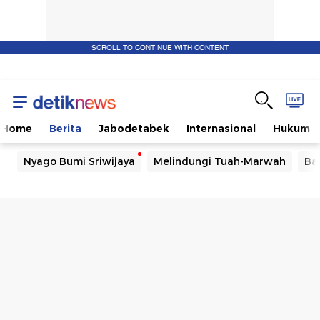
SCROLL TO CONTINUE WITH CONTENT
Home
Berita
Jabodetabek
Internasional
Hukum
Nyago Bumi Sriwijaya
Melindungi Tuah-Marwah
Ba