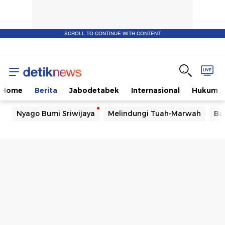
SCROLL TO CONTINUE WITH CONTENT
Home
Berita
Jabodetabek
Internasional
Hukum
Nyago Bumi Sriwijaya
Melindungi Tuah-Marwah
Ba