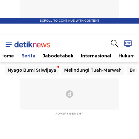
SCROLL TO CONTINUE WITH CONTENT
Home
Berita
Jabodetabek
Internasional
Hukum
Nyago Bumi Sriwijaya
Melindungi Tuah-Marwah
Ban
ADVERTISEMENT