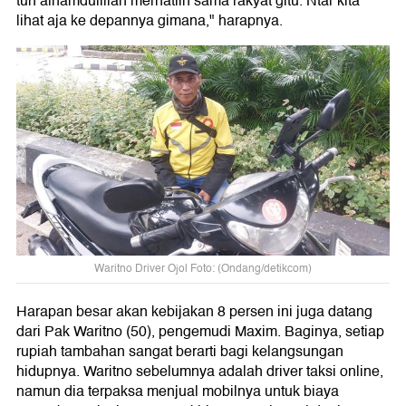
tuh alhamdulillah merhatiin sama rakyat gitu. Ntar kita
lihat aja ke depannya gimana," harapnya.
Waritno Driver Ojol Foto: (Ondang/detikcom)
Harapan besar akan kebijakan 8 persen ini juga datang
dari Pak Waritno (50), pengemudi Maxim. Baginya, setiap
rupiah tambahan sangat berarti bagi kelangsungan
hidupnya. Waritno sebelumnya adalah driver taksi online,
namun dia terpaksa menjual mobilnya untuk biaya