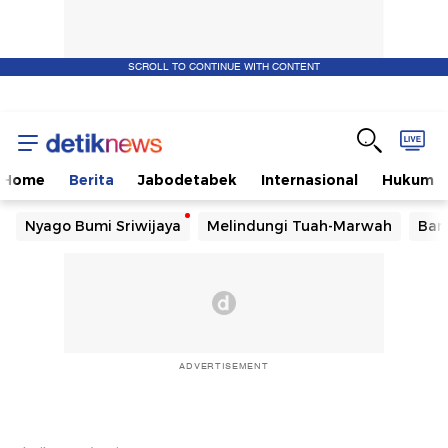
SCROLL TO CONTINUE WITH CONTENT
Home
Berita
Jabodetabek
Internasional
Hukum
Nyago Bumi Sriwijaya
Melindungi Tuah-Marwah
Ban
ADVERTISEMENT