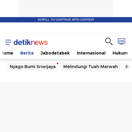
SCROLL TO CONTINUE WITH CONTENT
Home
Berita
Jabodetabek
Internasional
Hukum
Nyago Bumi Sriwijaya
Melindungi Tuah-Marwah
Ba