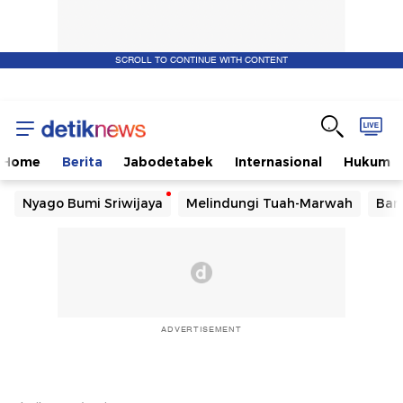
SCROLL TO CONTINUE WITH CONTENT
Home
Berita
Jabodetabek
Internasional
Hukum
Nyago Bumi Sriwijaya
Melindungi Tuah-Marwah
Ban
ADVERTISEMENT