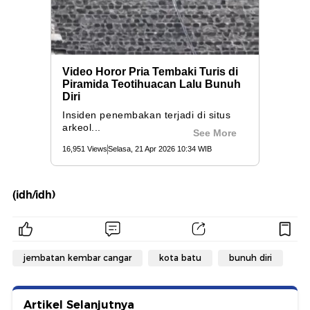
(idh/idh)
jembatan kembar cangar
kota batu
bunuh diri
Artikel Selanjutnya