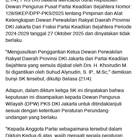
(21/4), PKS DKI Jakarta Mencabut Surat Keputusan
Dewan Pengurus Pusat Partai Keadilan Sejahtera Nomor:
128/SKEP/DPP-PKS/2025 tentang Pimpinan dan Alat
Kelengkapan Dewan Perwakilan Rakyat Daerah Provinsi
DKI Jakarta Dari Fraksi Partai Keadilan Sejahtera Periode
2024-2029 tanggal 27 Oktober 2025 dan dinyatakan tidak
berlaku.
"Mengusulkan Penggantian Ketua Dewan Perwakilan
Rakyat Daerah Provinsi DKI Jakarta dari Partai Keadilan
Sejahtera yang semula dijabat oleh Drs. H. Khoirudin M.
Si digantikan oleh Suhud Alynudin, S. IP., M.Sc," demikian
bunyi SK tersebut, dikutip Selasa (21/4).
Adapun, dalam diktum ketiga SK ini dinyatakan bahwa
keputusan ini disampaikan kepada Dewan Pengurus
Wilayah (DPW) PKS DKI Jakarta untuk ditindaklanjuti
sesuai dengan ketentuan Peraturan Perundang-
undangan yang berlaku.
"Kepada Anggota Partai sebagaimana tersebut dalam
Diktum Kedua di atas, wajib menaati segala peraturan