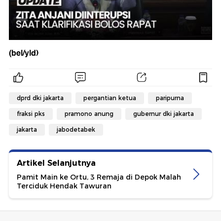
(bel/yld)
dprd dki jakarta
pergantian ketua
paripurna
fraksi pks
pramono anung
gubernur dki jakarta
jakarta
jabodetabek
Artikel Selanjutnya
Pamit Main ke Ortu, 3 Remaja di Depok Malah
Terciduk Hendak Tawuran