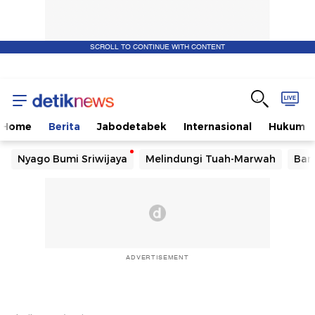
SCROLL TO CONTINUE WITH CONTENT
Home
Berita
Jabodetabek
Internasional
Hukum
Nyago Bumi Sriwijaya
Melindungi Tuah-Marwah
Ban
ADVERTISEMENT