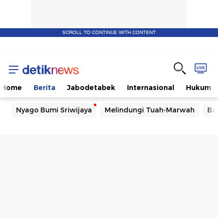
SCROLL TO CONTINUE WITH CONTENT
Home
Berita
Jabodetabek
Internasional
Hukum
Nyago Bumi Sriwijaya
Melindungi Tuah-Marwah
Ba