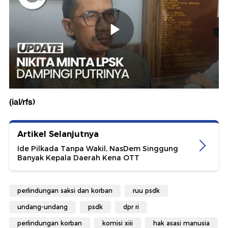
(ial/rfs)
Artikel Selanjutnya
Ide Pilkada Tanpa Wakil, NasDem Singgung
Banyak Kepala Daerah Kena OTT
perlindungan saksi dan korban
ruu psdk
undang-undang
psdk
dpr ri
perlindungan korban
komisi xiii
hak asasi manusia