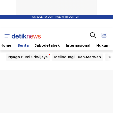
SCROLL TO CONTINUE WITH CONTENT
Home
Berita
Jabodetabek
Internasional
Hukum
Nyago Bumi Sriwijaya
Melindungi Tuah-Marwah
Ba