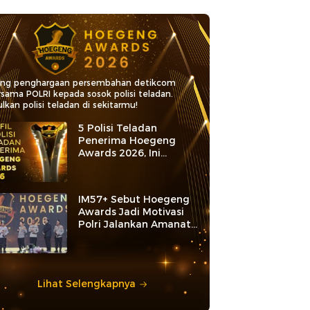
ang penghargaan persembahan detikcom
rsama POLRI kepada sosok polisi teladan.
lkan polisi teladan di sekitarmu!
5 Polisi Teladan
Penerima Hoegeng
Awards 2026, Ini
Kategori dan Kiprahnya
IM57+ Sebut Hoegeng
Awards Jadi Motivasi
Polri Jalankan Amanat
Konstitusi
Lihat Selengkapnya