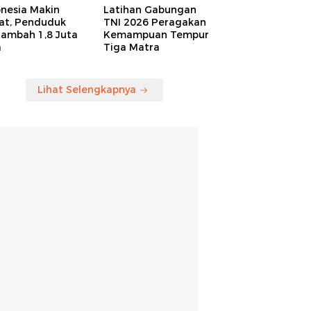
onesia Makin
Latihan Gabungan
at, Penduduk
TNI 2026 Peragakan
tambah 1,8 Juta
Kemampuan Tempur
a
Tiga Matra
Lihat Selengkapnya