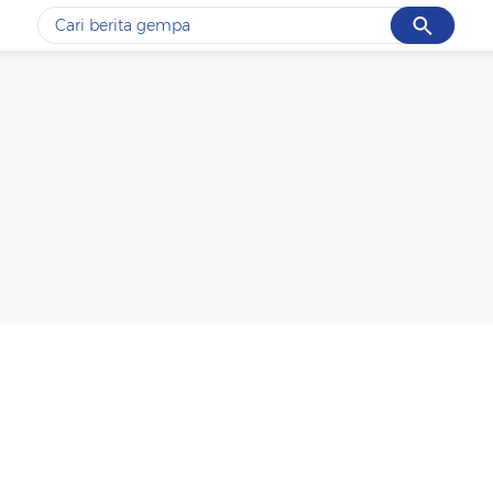
Cancel
Yang sedang ramai dicari
#1
gempa hari ini
#2
demo
#3
gempa
#4
iran
#5
prabowo
Promoted
Terakhir yang dicari
Loading...