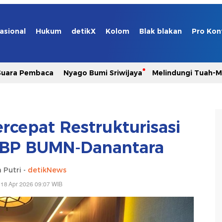
asional
Hukum
detikX
Kolom
Blak blakan
Pro Kon
Suara Pembaca
Nyago Bumi Sriwijaya
Melindungi Tuah-
rcepat Restrukturisasi
 BP BUMN-Danantara
 Putri -
detikNews
 18 Apr 2026 09:07 WIB