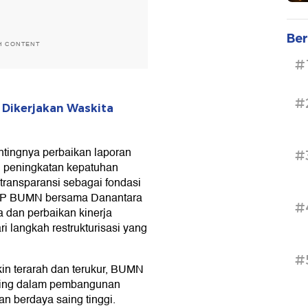
Ber
H CONTENT
#
#
 Dikerjakan Waskita
ntingnya perbaikan laporan
#
l, peningkatan kepatuhan
 transparansi sebagai fondasi
. BP BUMN bersama Danantara
#
a dan perbaikan kinerja
 langkah restrukturisasi yang
#
kin terarah dan terukur, BUMN
nting dalam pembangunan
an berdaya saing tinggi.