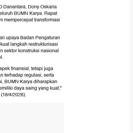
 Danantara, Dony Oskaria
 seluruh BUMN Karya. Rapat
am mempercepat transformasi
dari upaya Badan Pengaturan
at langkah restrukturisasi
sektor konstruksi nasional
l.
pek finansial, tetapi juga
 terhadap regulasi, serta
ini, BUMN Karya diharapkan
emiliki daya saing yang kuat,"
 (18/4/2026).