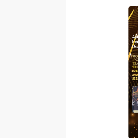
Aj
be
Usu