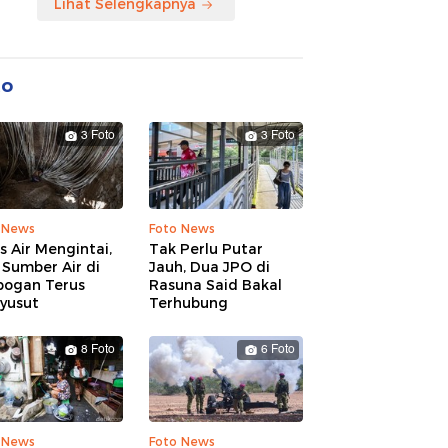
Lihat Selengkapnya
to
3 Foto
3 Foto
 News
Foto News
is Air Mengintai,
Tak Perlu Putar
Sumber Air di
Jauh, Dua JPO di
bogan Terus
Rasuna Said Bakal
yusut
Terhubung
8 Foto
6 Foto
 News
Foto News