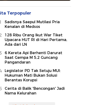
ita Terpopuler
1
Sadisnya Saepul Mutilasi Pria
Kenalan di Medsos
2
128 Ribu Orang Ikut War Tiket
Upacara HUT RI di Hari Pertama,
Ada dari LN
3
6 Kereta Api Berhenti Darurat
Saat Gempa M 5,2 Guncang
Pangandaran
4
Legislator PD Tak Setuju MUI:
Hukuman Mati Bukan Solusi
Berantas Korupsi
5
Cerita di Balik 'Bencongan' Jadi
Nama Kelurahan