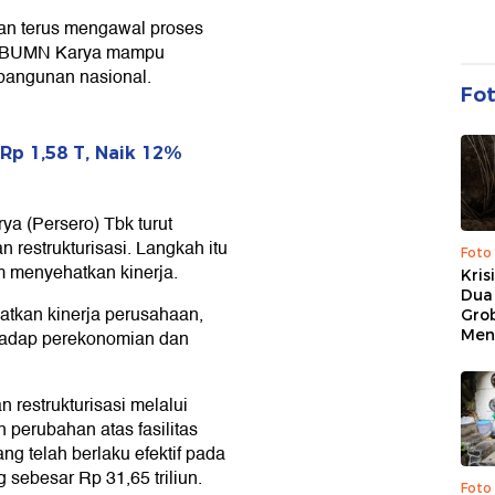
n terus mengawal proses
gar BUMN Karya mampu
bangunan nasional.
Fo
Rp 1,58 T, Naik 12%
ya (Persero) Tbk turut
restrukturisasi. Langkah itu
Foto
m menyehatkan kinerja.
Kris
Dua 
atkan kinerja perusahaan,
Gro
Men
rhadap perekonomian dan
 restrukturisasi melalui
 perubahan atas fasilitas
g telah berlaku efektif pada
 sebesar Rp 31,65 triliun.
Foto