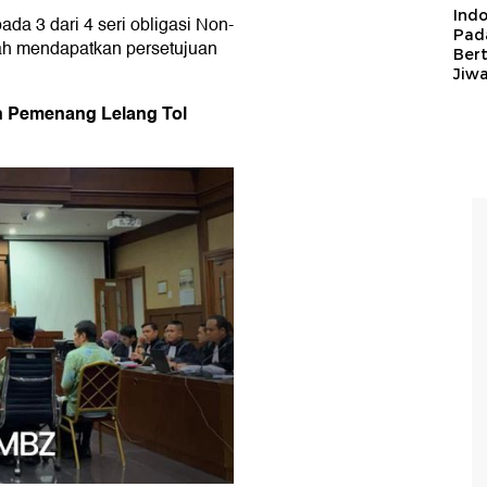
Ind
ada 3 dari 4 seri obligasi Non-
Pad
elah mendapatkan persetujuan
Ber
Jiw
n Pemenang Lelang Tol