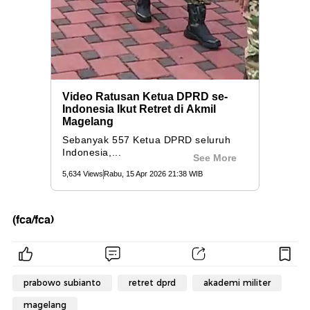
(fca/fca)
prabowo subianto
retret dprd
akademi militer
magelang