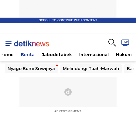
SCROLL TO CONTINUE WITH CONTENT
Home
Berita
Jabodetabek
Internasional
Hukum
Nyago Bumi Sriwijaya
Melindungi Tuah-Marwah
Ban
ADVERTISEMENT