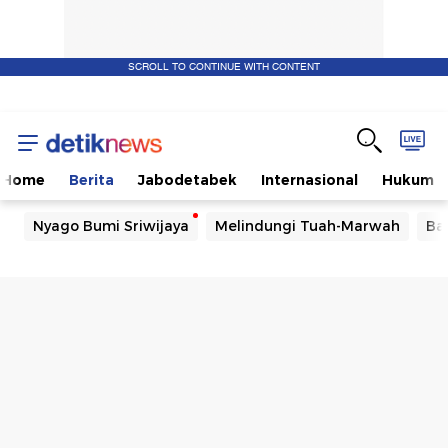
SCROLL TO CONTINUE WITH CONTENT
Home
Berita
Jabodetabek
Internasional
Hukum
Nyago Bumi Sriwijaya
Melindungi Tuah-Marwah
Ba