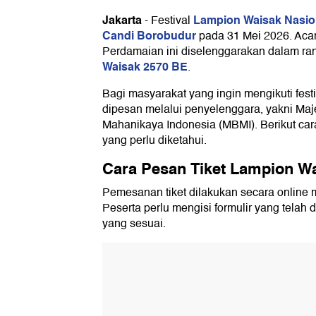
Jakarta
Lampion Waisak Nasio
-
Festival
Ketentuan Mengikuti Festival Lam
Candi Borobudur
pada 31 Mei 2026. Acar
Tata Cara Penukaran Tiket Lampi
Perdamaian ini diselenggarakan dalam r
Waisak 2570 BE
.
Bagi masyarakat yang ingin mengikuti festiv
dipesan melalui penyelenggara, yakni Ma
Mahanikaya Indonesia (MBMI). Berikut ca
yang perlu diketahui.
Cara Pesan Tiket Lampion W
Pemesanan tiket dilakukan secara online 
Peserta perlu mengisi formulir yang telah 
yang sesuai.