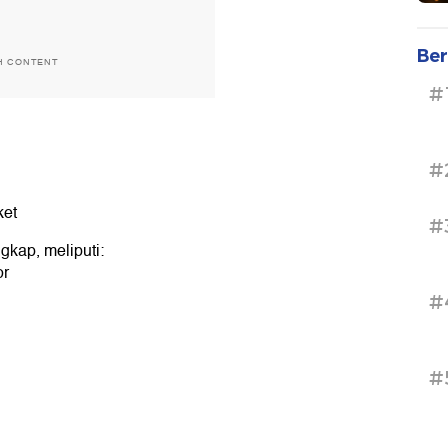
Ber
H CONTENT
#
#
ket
#
gkap, meliputi:
or
#
#