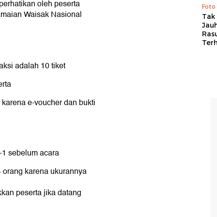
perhatikan oleh peserta
Foto
amaian Waisak Nasional
Tak 
Jauh
Ras
Ter
si adalah 10 tiket
erta
 karena e-voucher dan bukti
 H-1 sebelum acara
4 orang karena ukurannya
an peserta jika datang