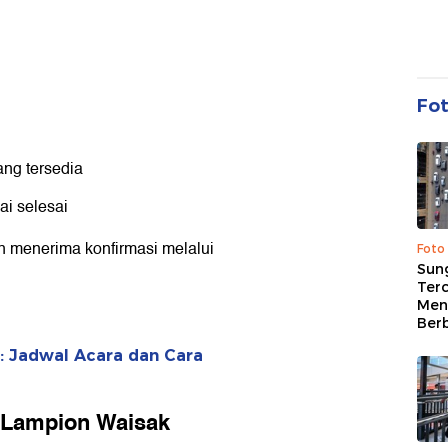
Fo
ng tersedia
ai selesai
n menerima konfirmasi melalui
Foto
Sung
Terc
Men
Ber
 Jadwal Acara dan Cara
l Lampion Waisak