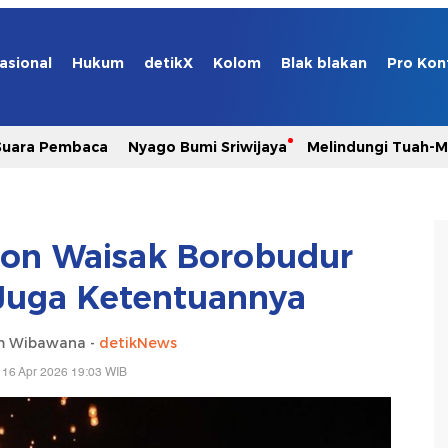
asional
Hukum
detikX
Kolom
Blak blakan
Pro Kon
Suara Pembaca
Nyago Bumi Sriwijaya
Melindungi Tuah-
ion Waisak Borobudur
Juga Ketentuannya
m Wibawana -
detikNews
 16 Apr 2026 19:03 WIB