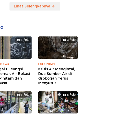
Lihat Selengkapnya
to
3 Foto
3 Foto
 News
Foto News
ai Cileungsi
Krisis Air Mengintai,
emar, Air Bekasi
Dua Sumber Air di
ghitam dan
Grobogan Terus
busa
Menyusut
3 Foto
8 Foto