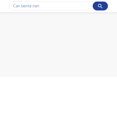
Cancel
Yang sedang ramai dicari
#1
gempa hari ini
#2
gempa
#3
iran
#4
demo
#5
prabowo
Promoted
Terakhir yang dicari
Loading...