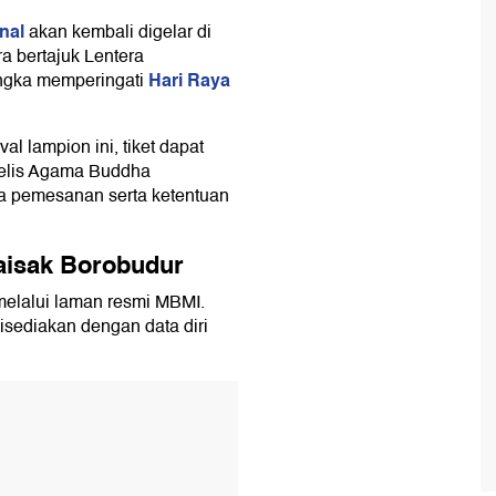
nal
akan kembali digelar di
pion Waisak
a bertajuk Lentera
on Waisak
Hari Raya
angka memperingati
al lampion ini, tiket dapat
jelis Agama Buddha
ra pemesanan serta ketentuan
aisak Borobudur
melalui laman resmi MBMI.
disediakan dengan data diri