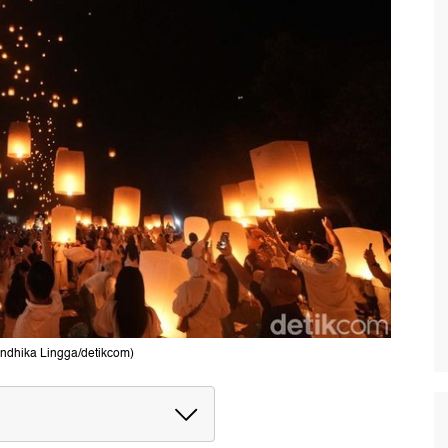
ndhika Lingga/detikcom)
 Borobudur