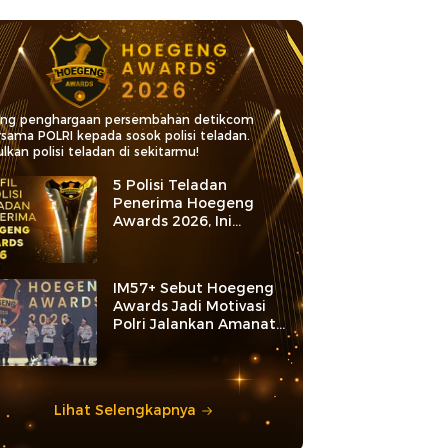
ang penghargaan persembahan detikcom
rsama POLRI kepada sosok polisi teladan.
lkan polisi teladan di sekitarmu!
5 Polisi Teladan
Penerima Hoegeng
Awards 2026, Ini
Kategori dan Kiprahnya
IM57+ Sebut Hoegeng
Awards Jadi Motivasi
Polri Jalankan Amanat
Konstitusi
Lihat Selengkapnya