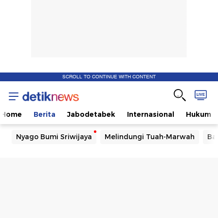
SCROLL TO CONTINUE WITH CONTENT
Home
Berita
Jabodetabek
Internasional
Hukum
Nyago Bumi Sriwijaya
Melindungi Tuah-Marwah
Ba