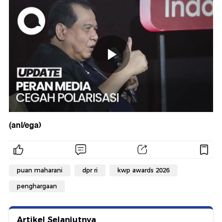
(anl/ega)
puan maharani
dpr ri
kwp awards 2026
penghargaan
Artikel Selanjutnya