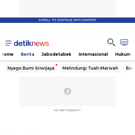
SCROLL TO CONTINUE WITH CONTENT
Home
Berita
Jabodetabek
Internasional
Hukum
Nyago Bumi Sriwijaya
Melindungi Tuah-Marwah
Ban
ADVERTISEMENT