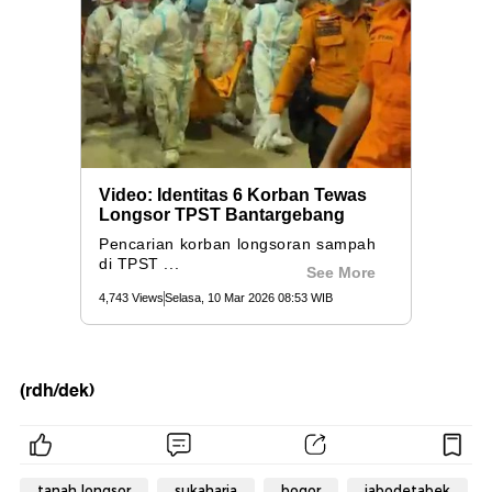
(rdh/dek)
tanah longsor
sukaharja
bogor
jabodetabek