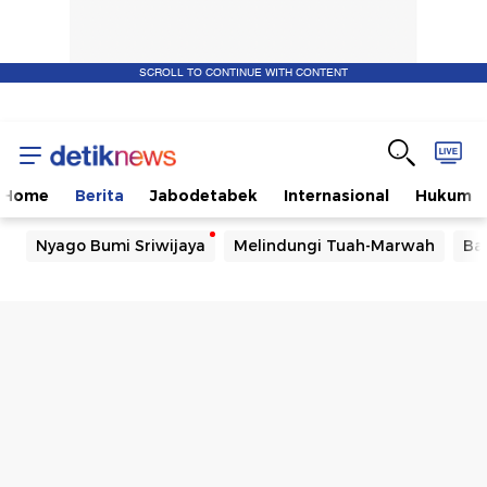
SCROLL TO CONTINUE WITH CONTENT
Home
Berita
Jabodetabek
Internasional
Hukum
Nyago Bumi Sriwijaya
Melindungi Tuah-Marwah
Ba