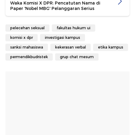
Waka Komisi X DPR: Pencatutan Nama di
Paper 'Nobel MBG' Pelanggaran Serius
pelecehan seksual
fakultas hukum ui
komisi x dpr
investigasi kampus
sanksi mahasiswa
kekerasan verbal
etika kampus
permendikbudristek
grup chat mesum