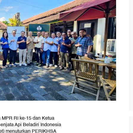
a MPR RI ke-15 dan Ketua
njata Api Beladiri Indonesia
et) menuturkan PERIKHSA