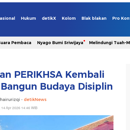
asional
Hukum
detikX
Kolom
Blak blakan
Pro Kon
Suara Pembaca
Nyago Bumi Sriwijaya
Melindungi Tuah-
lan PERIKHSA Kembali
: Bangun Budaya Disiplin
airurizqi -
detikNews
, 14 Apr 2026 14:46 WIB