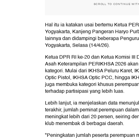
SCROLL TO CONTINUE WIT
Hal itu ia katakan usai bertemu Ketua P
Yogyakarta, Kanjeng Pangeran Haryo Purb
lainnya dan didampingi beberapa Pengur
Yogyakarta, Selasa (14/4/26).
Ketua DPR RI ke-20 dan Ketua Komisi III 
Asah Keterampilan PERIKHSA 2026 akan
kategori. Mulai dari IKHSA Peluru Karet,
Optic Pistol, IKHSA Optic PCC, hingga IKH
juga membuka kategori khusus perempuan
terhadap partisipasi yang lebih luas.
Lebih lanjut, ia menjelaskan data menunj
terakhir, jumlah peminat perempuan dal
meningkat lebih dari 20 persen, seiring 
klub menembak di berbagai daerah.
"Peningkatan jumlah peserta perempuan me