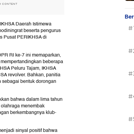
H CONTENT
Ber
ERIKHSA Daerah Istimewa
#
odiningrat beserta pengurus
us Pusat PERIKHSA di
#
DPR RI ke-7 ini memaparkan,
 mempertandingkan beberapa
 IKHSA Peluru Tajam, IKHSA
#
SA revolver. Bahkan, panitia
 sebagai bentuk dorongan
#
ukkan bahwa dalam lima tahun
am olahraga menembak
dengan berkembangnya klub-
#
njadi sinyal positif bahwa