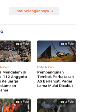
Lihat Selengkapnya
to
5 Foto
5 Foto
 News
Foto News
a Mendalam di
Pembangunan
a, 112 Anggota
Tembok Perbatasan
u Keluarga
AS Berlanjut, Pagar
akamkan
Lama Mulai Dicabut
sama
4 Foto
3 Foto