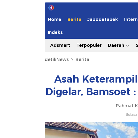
Home
Berita
Jabodetabek
Intern
Indeks
Adsmart
Terpopuler
Daerah
detikNews
Berita
Asah Keterampi
Digelar, Bamsoet 
Rahmat Kh
Selasa