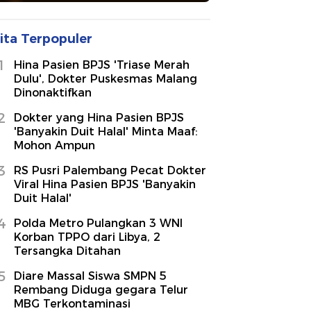
ita Terpopuler
1
Hina Pasien BPJS 'Triase Merah
Dulu', Dokter Puskesmas Malang
Dinonaktifkan
2
Dokter yang Hina Pasien BPJS
'Banyakin Duit Halal' Minta Maaf:
Mohon Ampun
3
RS Pusri Palembang Pecat Dokter
Viral Hina Pasien BPJS 'Banyakin
Duit Halal'
4
Polda Metro Pulangkan 3 WNI
Korban TPPO dari Libya, 2
Tersangka Ditahan
5
Diare Massal Siswa SMPN 5
Rembang Diduga gegara Telur
MBG Terkontaminasi