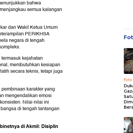
 menunjukkan bahwa
a menjangkau semua kalangan
lkar dan Wakil Ketua Umum
Keterampilan PERIKHSA
Fo
bela negara di tengah
kompleks.
 termasuk kejahatan
onal, membutuhkan kesiapan
tih secara teknis, tetapi juga
Foto
Duk
 pembinaan karakter yang
Gaz
puan mengendalikan emosi
Sat
nsisten. Nilai-nilai ini
Dim
Ber
 bangsa di tengah tantangan
netnya di Akmil: Disiplin