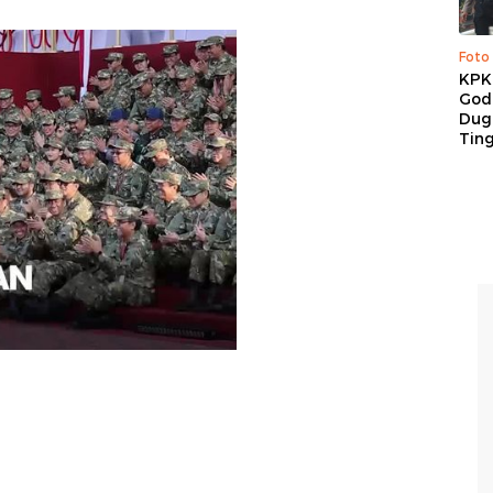
Foto
KPK 
God
Duga
Tin