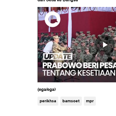
(ega/ega)
perikhsa
bamsoet
mpr