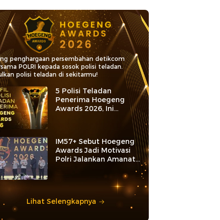
ang penghargaan persembahan detikcom
rsama POLRI kepada sosok polisi teladan.
lkan polisi teladan di sekitarmu!
5 Polisi Teladan
Penerima Hoegeng
Awards 2026, Ini
Kategori dan Kiprahnya
IM57+ Sebut Hoegeng
Awards Jadi Motivasi
Polri Jalankan Amanat
Konstitusi
Lihat Selengkapnya