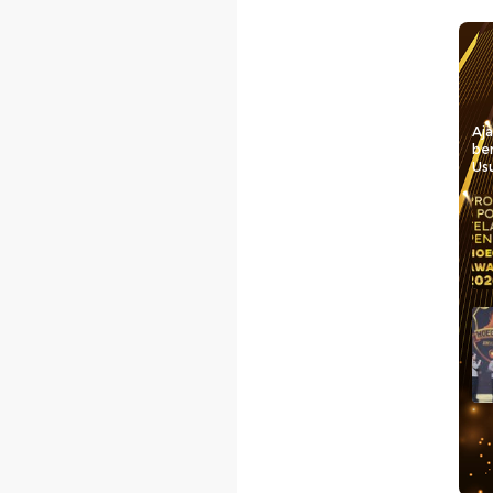
Aj
be
Usu