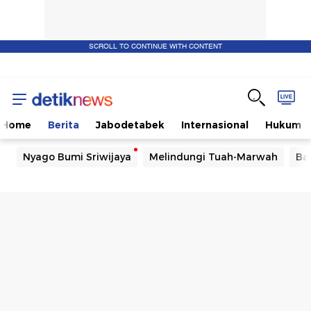
SCROLL TO CONTINUE WITH CONTENT
Home
Berita
Jabodetabek
Internasional
Hukum
Nyago Bumi Sriwijaya
Melindungi Tuah-Marwah
Ba