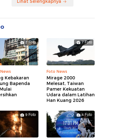
Lihat Selengkapnya
to
3 Foto
7 Foto
 News
Foto News
ng Kebakaran
Mirage 2000
ung Bapenda
Melesat, Taiwan
Mulai
Pamer Kekuatan
rsihkan
Udara dalam Latihan
Han Kuang 2026
9 Foto
4 Foto