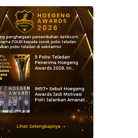
ang penghargaan persembahan detikcom
rsama POLRI kepada sosok polisi teladan.
lkan polisi teladan di sekitarmu!
5 Polisi Teladan
Penerima Hoegeng
Awards 2026, Ini
Kategori dan Kiprahnya
IM57+ Sebut Hoegeng
Awards Jadi Motivasi
Polri Jalankan Amanat
Konstitusi
Lihat Selengkapnya