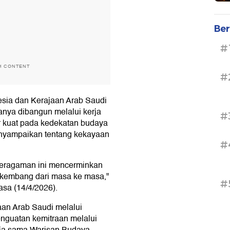
Ber
#
H CONTENT
#
sia dan Kerajaan Arab Saudi
hanya dibangun melalui kerja
#
ar kuat pada kedekatan budaya
menyampaikan tentang kekayaan
#
 keragaman ini mencerminkan
rkembang dari masa ke masa,"
#
asa (14/4/2026).
aan Arab Saudi melalui
guatan kemitraan melalui
kerja sama Warisan Budaya