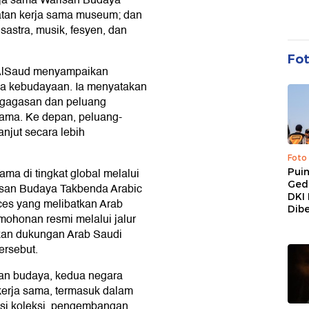
tan kerja sama museum; dan
 sastra, musik, fesyen, dan
Fo
 AlSaud menyampaikan
a kebudayaan. Ia menyatakan
 gagasan dan peluang
ama. Ke depan, peluang-
anjut secara lebih
Foto
ama di tingkat global melalui
Pui
Ged
isan Budaya Takbenda Arabic
DKI 
ices yang melibatkan Arab
Dibe
mohonan resmi melalui jalur
kan dukungan Arab Saudi
ersebut.
an budaya, kedua negara
kerja sama, termasuk dalam
isasi koleksi, pengembangan