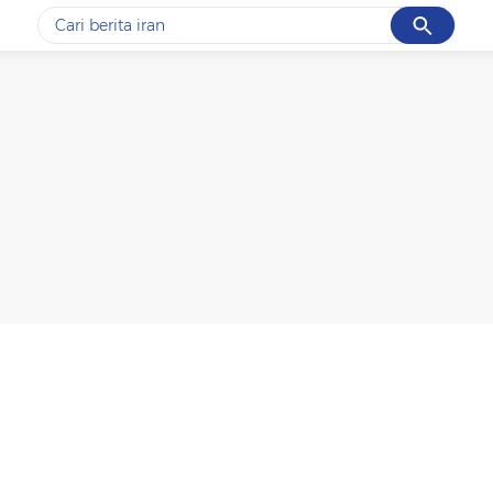
Cancel
Yang sedang ramai dicari
#1
data live draw sgp
#2
kebakaran
#3
prabowo
#4
iran
#5
gempa hari ini
Promoted
Terakhir yang dicari
Loading...