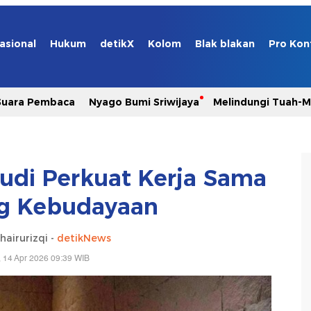
asional
Hukum
detikX
Kolom
Blak blakan
Pro Kon
Suara Pembaca
Nyago Bumi Sriwijaya
Melindungi Tuah-
audi Perkuat Kerja Sama
ng Kebudayaan
airurizqi -
detikNews
, 14 Apr 2026 09:39 WIB