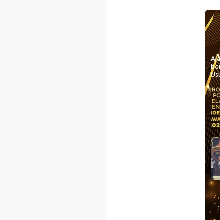
Aj
be
Usu