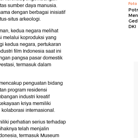
Foto
tas sumber daya manusia.
Pot
ama dengan berbagai inisiatif
Men
us-situs arkeologi.
Ged
DKI
ilman, kedua negara melihat
i melalui koproduksi yang
gi kedua negara, pertukaran
ndustri film Indonesia saat ini
ngan pangsa pasar domestik
estasi, termasuk dalam
a mencakup penguatan bidang
atan program residensi
angan industri kreatif
kekayaan kriya memiliki
kolaborasi internasional.
iki perhatian serius terhadap
haknya telah menjalin
Indonesia, termasuk Museum