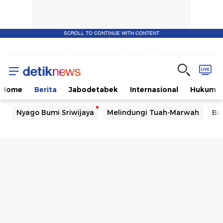
SCROLL TO CONTINUE WITH CONTENT
Home
Berita
Jabodetabek
Internasional
Hukum
Nyago Bumi Sriwijaya
Melindungi Tuah-Marwah
Ba