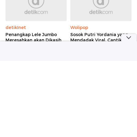
detikInet
Wolipop
Penangkap Lele Jumbo
Sosok Putri Yordania yang
Meresahkan akan Dikasih
Mendadak Viral, Cantik dan
Duit Pemerintah
Berprestasi
Sepakbola
detikNews
Jadwal Final Piala Presiden
Selain Senpi, Ada Sabu-30
2026: Persib Bandung Vs
CD Porno di Ruang Eks
Persebaya Surabaya
Ketua Yayasan Sekolah
Jaksel