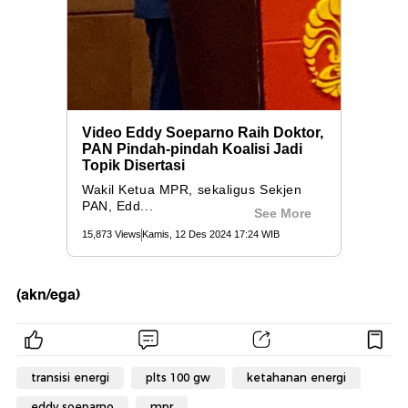
(akn/ega)
transisi energi
plts 100 gw
ketahanan energi
eddy soeparno
mpr