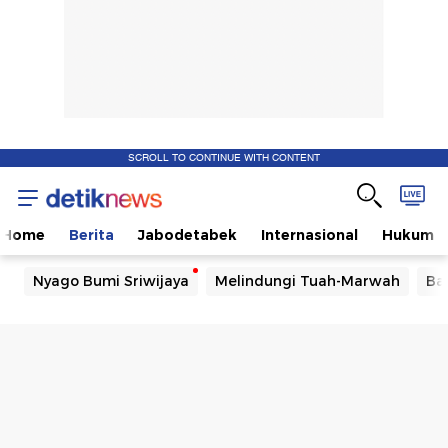
SCROLL TO CONTINUE WITH CONTENT
Home
Berita
Jabodetabek
Internasional
Hukum
Nyago Bumi Sriwijaya
Melindungi Tuah-Marwah
Ba