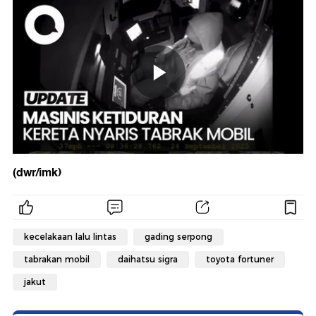
(dwr/imk)
kecelakaan lalu lintas
gading serpong
tabrakan mobil
daihatsu sigra
toyota fortuner
jakut