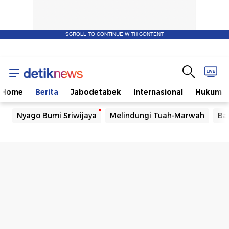
SCROLL TO CONTINUE WITH CONTENT
Home
Berita
Jabodetabek
Internasional
Hukum
Nyago Bumi Sriwijaya
Melindungi Tuah-Marwah
Ba