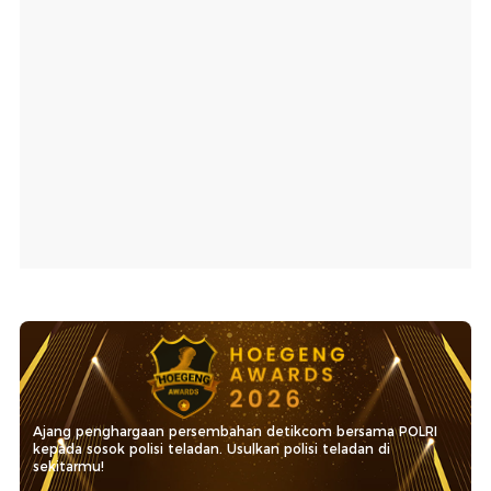
Ajang penghargaan persembahan detikcom bersama POLRI
kepada sosok polisi teladan. Usulkan polisi teladan di
sekitarmu!